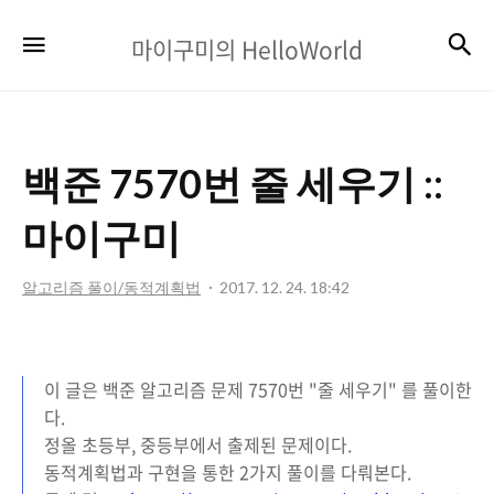
마
검
메뉴
마이구미의 HelloWorld
이
구
미
백준 7570번 줄 세우기 ::
의
HelloWorld
마이구미
알고리즘 풀이/동적계획법
2017. 12. 24. 18:42
이 글은 백준 알고리즘 문제 7570번 "줄 세우기" 를 풀이한
다.
정올 초등부, 중등부에서 출제된 문제이다.
동적계획법과 구현을 통한 2가지 풀이를 다뤄본다.