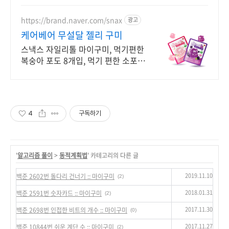
https://brand.naver.com/snax
광고
케어베어 무설달 젤리 구미
스낵스 자일리톨 마이구미, 먹기편한
복숭아 포도 8개입, 먹기 편한 소포장
공식몰 최대 혜택, 1000원 쿠폰 발급,
빠른 N 배송
4
구독하기
'
알고리즘 풀이
>
동적계획법
' 카테고리의 다른 글
2019.11.10
백준 2602번 돌다리 건너기 :: 마이구미
(2)
2018.01.31
백준 2591번 숫자카드 :: 마이구미
(2)
2017.11.30
백준 2698번 인접한 비트의 개수 :: 마이구미
(0)
2017.11.27
백준 10844번 쉬운 계단 수 :: 마이구미
(2)