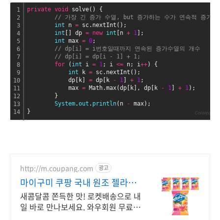
private
void
 solve() {
1
// 가장 긴 증가 수열, but 증가하는 수가 연속적 증가
2
int
 n 
=
 sc.nextInt();
3
int
[] dp 
=
new
int
[n 
+
1
];
4
int
 max 
=
0
;
5
// dp[i] = i번호일때까지 연속된 증가수열의 개수
6
// dp[i] = dp[i - 1] + 1;
7
for
 (
int
 i 
=
1
; i 
<
=
 n; i
+
+
) {
8
int
 k 
=
 sc.nextInt();
9
            dp[k] 
=
 dp[k 
-
1
] 
+
1
;
10
            max 
=
 Math.max(dp[k], dp[k 
-
1
] 
+
1
);
11
        }
12
System
.
out
.
println
(n 
-
 max);
13
}
14
Colored by C
http://m.coupang.com
광고
마이구미 쿠팡 국내 원조 젤라틴
젤리
새콤달콤 쫀득한 맛! 로켓배송으로 내
일 바로 만나보세요. 와우회원 무료배
송, 30일 반품. 5% 캐시 적립까지!