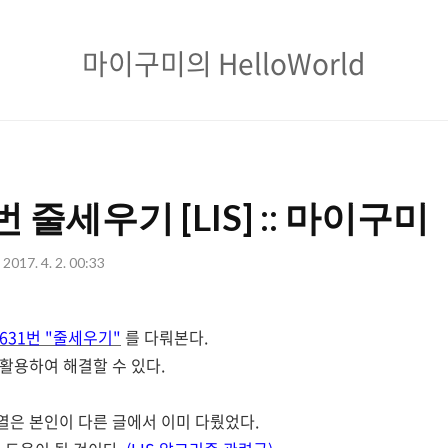
마
마이구미의 HelloWorld
이
구
미
의
번 줄세우기 [LIS] :: 마이구미
HelloWorld
2017. 4. 2. 00:33
631번 "줄세우기"
를 다뤄본다.
 활용하여 해결할 수 있다.
수열은 본인이 다른 글에서 이미 다뤘었다.