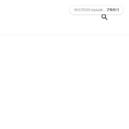
검색
마이구미의 HelloWorld
구독하기