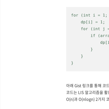
for (int i = 1; 
    dp[i] = 1;

    for (int j = 0; j < i; j++) {

        if (array[j] < array[i] && dp[j] + 1 > dp[i]) {

            dp[i] = dp[j] + 1;

        }

    }

}
아래 Gist 링크를 통해 
코드는 LIS 알고리즘을 활
O(n)과 O(nlogn) 2가