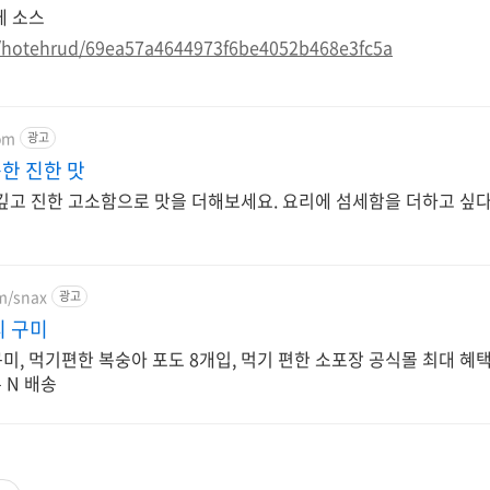
체 소스
om/hotehrud/69ea57a4644973f6be4052b468e3fc5a
om
광고
득한 진한 맛
, 깊고 진한 고소함으로 맛을 더해보세요. 요리에 섬세함을 더하고 싶
om/snax
광고
리 구미
, 먹기편한 복숭아 포도 8개입, 먹기 편한 소포장 공식몰 최대 혜택
른 N 배송