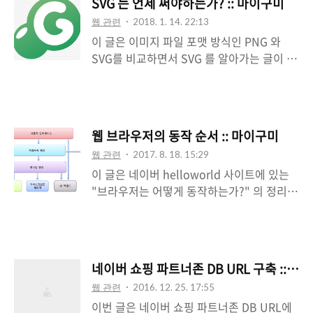
SVG 는 언제 써야하는가? :: 마이구미
docs/advanced/robots/intro?hl=ko
웹 관련
2018. 1. 14. 22:13
Meta Robots Tag -
이 글은 이미지 파일 포맷 방식인 PNG 와
https://developers.google.com/search/
SVG를 비교하면서 SVG 를 알아가는 글이 된
docs/advanced/crawling/block-
다.개발 시 이미지 파일은 대부분 .png를 사
indexing?hl=ko 우선 Robots.txt 를 다시
용하고 있어, .svg 를 모르는 경우도 많이 존
한번 간단하게 설명한다. (옛날옛적에 작성한
재한다.모르더라도 크게 도움이 될 것이니 읽
짧은 글) Robots.txt 파일은 검색 엔진 크롤
어보길 바란다.참고 링크 -
러의 접근을 막기 위해 사용한다. 검색 사..
웹 브라우저의 동작 순서 :: 마이구미
https://stackoverflow.com/questions/2
웹 관련
2017. 8. 18. 15:29
4433640/svg-icons-vs-png-icons-in-
이 글은 네이버 helloworld 사이트에 있는
modern-web-sitessvg 응용 -
"브라우저는 어떻게 동작하는가?" 의 정리본
https://codepen.io/collection/DKaZba/
이다."웹 브라우저는 어떻게 동작하나? 1편,
먼저 기본적인 이해를 위해 무엇인지 알아보
2편" 또한 참고하였다. 브라우저의 구성 요소
자.PNG 와 SVG 의 가장 큰 차이점은 이미지
는 다음과 같다.사용자 인터페이스 - 주소 표
를 구성하는 방식이다.PNG 는 화소(pixel)
시줄, 이전/다음 버튼과 같은 조작할 수 있는
단위로 구성되는 형태로써, 비트맵 방식이라
네이버 쇼핑 파트너존 DB URL 구축 :: 마
부분브라우저 엔진 - 사용자 인터페이스와 렌
고 불린다.SVG 는 수학을 기반으..
웹 관련
2016. 12. 25. 17:55
더링 엔진 사이의 동작 제어 렌더링 엔진 - 요
이번 글은 네이버 쇼핑 파트너존 DB URL에
청 콘텐츠 표시(화면 표시)통신 - HTTP 요청