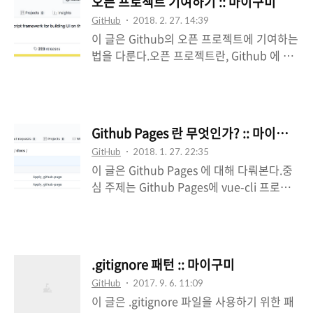
오픈 프로젝트 기여하기 :: 마이구미
Github Action 은 Github 에서 공식적으로
GitHub
2018. 2. 27. 14:39
지원하는 소프트웨어 개발의 워크플로우를
이 글은 Github의 오픈 프로젝트에 기여하는
자동화해주는 도구이다. 기존에는 CI/CD 를
법을 다룬다.오픈 프로젝트란, Github 에 존
위해서 Jenkins, Amplify, CircleCi,
재하는 private이 아닌 대부분의 저장소로 볼
TravisCi 등을 사용하고 있었다. CI/CD 를 위
수도 있다.결과적으로 Github 에서의 컨트리
한 별도 서버가 필요하거나 도구를 위한 비용
뷰터(contributor), 포크(fork) 의 용어를 이
을 지불할 수도 있다. 비용이 무료이거나 별
해하는데 도움이 된다. 오픈 프로젝트에 기여
도 서버 구축까지 필요없더라도 대부분 저장
Github Pages 란 무엇인가? :: 마이구미
하게 된다면, 그 프로젝트의 컨트리뷰터가 된
소와는..
GitHub
2018. 1. 27. 22:35
다.컨트리뷰터는 오픈 프로젝트에 기여한 사
이 글은 Github Pages 에 대해 다뤄본다.중
람을 뜻한다. 기여의 기준은 없다.주석을 쓰
심 주제는 Github Pages에 vue-cli 프로젝
거나 오타를 수정하거나 버그를 해결하거나
트를 적용한다.하지만 전체적인 내용과 연결
똑같다.오타 하나를 발견했더라도, 기여한 것
되어있기 때문에, Github Pages 를 사용하
이기 때문에 컨트리뷰터가 될 수 있다. 어떻
는 법을 숙지할 수 있다. 중심 주제에 앞서,
게 기여할 수 있는가? 우선 순수하게 접근하
Github Pages 는 무엇인지부터 알아보자.
는 방식이다. 관심있는 프로젝트의 저장소인
.gitignore 패턴 :: 마이구미
Github Pages 란 무엇인가? Github Pages
John 저장소를 내려받았다.사용하다보니 버
GitHub
2017. 9. 6. 11:09
는 Github 저장소의 내용을 웹페이지로 만들
그를 발견했다.버그를 수정한 후, ..
이 글은 .gitignore 파일을 사용하기 위한 패
어 주는 서비스이다.Github 저장소의 내용을