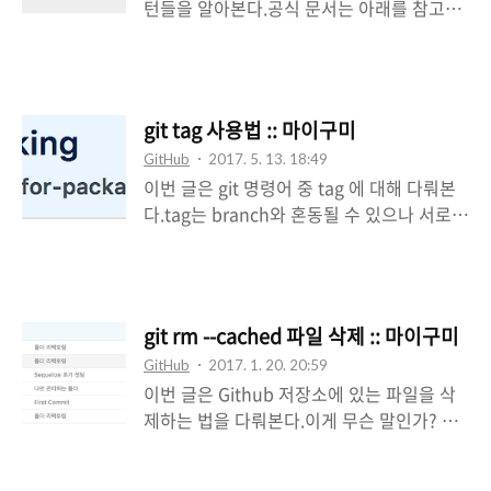
턴들을 알아본다.공식 문서는 아래를 참고바
직접 웹페이지를 통해서 보여줄 수 있다는 것
란다.https://git-scm.com/docs/gitignore
이다.간단하게 말하자면, 무료로 웹 서버를
.gitignore 파일은 무엇인가? 그대로 해석하
구축할 수 있다.아래와 같은 URL 형태를 경
면 "git"과 "ignore(무시하다)" 결합되어있
험해봤을 것이다.
다.결국 git에서 특정 파일에 대해 무시하기
https://username.github.io 대표적인 사
git tag 사용법 :: 마이구미
위한 목적으로 사용된다. Node.js를 예로 들
용 사례는 블로그로 이용된다.즉, 티스토리,
GitHub
2017. 5. 13. 18:49
자면, node_modules이 있다.꼭 필요한 디
워드프레스..
이번 글은 git 명령어 중 tag 에 대해 다뤄본
렉토리이지만 git에 추가할 필요는 없
다.tag는 branch와 혼동될 수 있으나 서로
다.node_modules 같은 디렉토리를 무시하
다른 목적을 지닌다. 단순히 tag 는 소스 버전
는 이유는 다음과 같다. 많은 용량을 차지하
을 정하는 용도로 많이 사용한다.히스토리를
게 된다. package.json를 통해 대체가능하
남긴다고 생각하면 편하다. tag 사용 시
다. 결국 불필요하다고 생각하는 것을 무시하
Github 에서는 아래와 같이 보여진다. 다른
면 된다.node.js 관련 프로젝트라면 대부분
git rm --cached 파일 삭제 :: 마이구미
계정의 Github의 소스를 내려받을 때
다음과 같은 .gitignore를 ..
GitHub
2017. 1. 20. 20:59
checkout 명령어를 사용하는 예들을 봤을
이번 글은 Github 저장소에 있는 파일을 삭
거라 생각한다.모른다면 tag를 활용해
제하는 법을 다뤄본다.이게 무슨 말인가? 예
checkout 을 통해 가이드를 작성한 글을 보
를 들어보겠다. 상황을 들어보자.작업이 완료
고 오면 좋다. ( 관련 링크 ) 위 링크는 어떤 필
되어 저장소에 push를 날렸다.하지만 모르고
자가 자신이 작성한 코드를 통해 가이드 관련