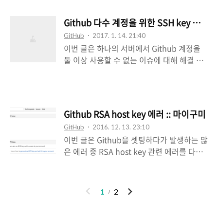
작업에 필요했지만 올리지 않아도 되는
글이다.이렇게 가이드를 할 때, tag를 이용하
private이라는 폴더를 올려버렸다.그래서 폴
면 가이드를 보는 사람은 순서대로 따라할 수
Github 다수 계정을 위한 SSH key 설정 
더를 삭제하고, 다시 push를 날렸다.하지만
있게 활용할 수 있다. 간단히 말하자면, 아래
GitHub
2017. 1. 14. 21:40
Github에서는 삭제되지 않았다. 폴더를 리팩
와 같다. (특정 소스..
이번 글은 하나의 서버에서 Github 계정을
토링하고 난 후에도 마찬가지이다.삭제 및 이
둘 이상 사용할 수 없는 이슈에 대해 해결 방
동을 하고 push를 할 시 Github에 있는 폴더
안을 다뤄본다.이번에 private 저장소를 만들
는 유지된 채 바뀐 폴더가 새로 생성된다. 원
어서 개발서버를 셋팅하는 과정에서 얻은 무
격 저장소에 이미 파일은 저장되어있다.로컬
식함과 깨달음으로 진행해본다. 먼저 본인의
에서 삭제만 한다고 해서 원격 저장소에서 삭
환경을 설명하겠다.개발서버는 cafe24의 가
제가 이루어지지 않는다.이 경우 git 명령어
Github RSA host key 에러 :: 마이구미
상서버호스팅을 이용하고 있다.오로지 실서
를 통한 파일 삭제 후 push를 해줘야한다. $
GitHub
2016. 12. 13. 23:10
버에 올리기 전 테스트만 하는 용도로 쓰고
git rm $ git rm --cac..
이번 글은 Github을 셋팅하다가 발생하는 많
있다. 또한 개발서버를 개인적인 공부를 위해
은 에러 중 RSA host key 관련 에러를 다루
서도 사용하고 있다.이러한 개인적인 공부는
겠다.(다른 에러들도 Github 카테고리에서
Github의 public 저장소를 이용하고 있다.
확인 가능하다.)RSA는 공개키 암호화 방식의
개인적인 개발은 Github으로 관리하고, 업무
약칭이다.즉, 아래와 같은 에러가 발생했다면
에 있어서는 Github을 사용을 안하는 것인
이
다
1
2
공개키 관련 에러이다. Warning:
가?그렇다...지방에서 Github을 바라는 건 사
전
음
Permanently added the RSA host key
치인 것 같다. (서울 사람인척 하는 거 같아서