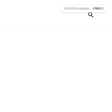
검색
마이구미의 HelloWorld
구독하기