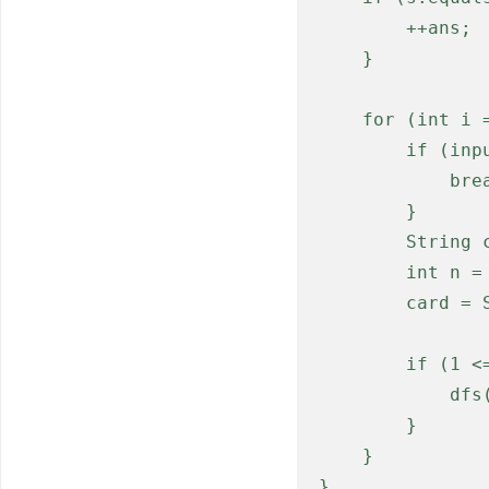
        ++ans;

    }

    for (int i = 1; i <= 2; i++) {

        if (input.length() < idx + i) {

            break;

        }

        String card = input.substring(idx, idx + i);

        int n = Integer.parseInt(card);

        card = String.valueOf(n);

        if (1 <= n && n <= 34) {

            dfs(s + card, n, idx + i);

        }

    }

}