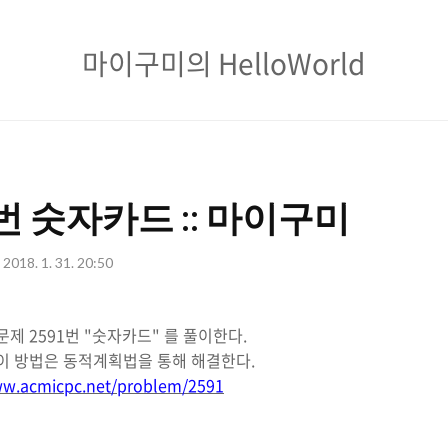
마
마이구미의 HelloWorld
이
구
미
의
번 숫자카드 :: 마이구미
HelloWorld
2018. 1. 31. 20:50
문제 2591번 "숫자카드" 를 풀이한다.
풀이 방법은 동적계획법을 통해 해결한다.
ww.acmicpc.net/problem/2591