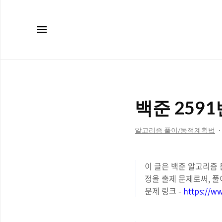
메뉴
백준 2591
알고리즘 풀이/동적계획법
이 글은 백준 알고리즘 
정올 출제 문제로써, 
문제 링크 -
https://w