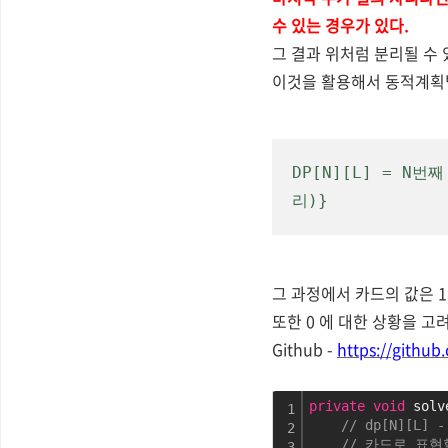
수 있는 경우가 있다.
그 결과 위처럼 분리될 수 
이것을 활용해서 동적계획법
DP[N][L] = N
리)}
그 과정에서 카드의 값은 1
또한 0 에 대한 상황을 고
Github -
https://githu
private
void
 solv
1
// dp[N][L
2
// 카드로 표
3