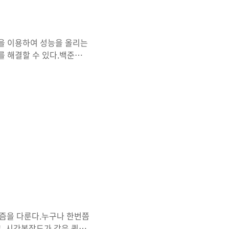
을 이용하여 성능을 올리는
 해결할 수 있다.백준
1629 거듭제곱이란 주어진 수를
 원할 때, 이용한다고 우
는 알고리즘을 작성해야한다
와 반복문 방식은 각각 작성
a, int n) { if (n ==
알고리즘을 다룬다.누구나 한번쯤
고, 시간복잡도가 같은 퀵정