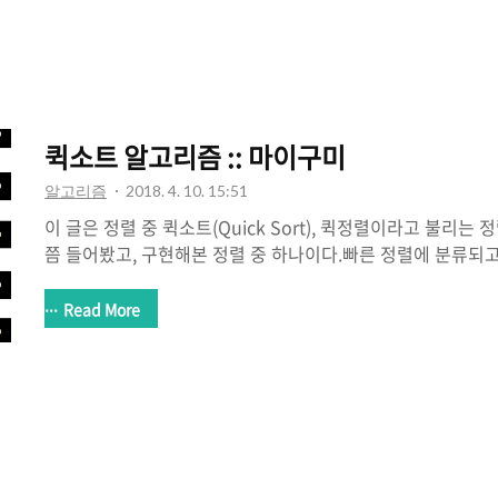
전 글에서 다룬 퀵정렬도 분할 정복 방식을 가진다.) 시간복잡도
O(nlogn) 을 가진다.또한 안정 정렬로 속한다. (안정 정렬의 
퀵소트 알고리즘 :: 마이구미
알고리즘
2018. 4. 10. 15:51
이 글은 정렬 중 퀵소트(Quick Sort), 퀵정렬이라고 불리는
쯤 들어봤고, 구현해본 정렬 중 하나이다.빠른 정렬에 분류되
많이 언급되는 정렬이다. 1. 퀵소트란 무엇인가?2. 퀵소트는 
트는 어떻게 개선할 수 있는가? -위키- 퀵소트는 분할 정복 방
Read More
복이란, 큰 문제를 작은 문제 단위로 쪼개면서 해결해나가는 
악의 경우 O(n^2), 평균적으로 O(nlogn) 을 가진다.시간복잡
하고 퀵소트가 빠른 정렬에 속하는 이유에 대해 의문을 가질 수 
설계를 통해 개선이 가능한 부분이다. 관련 내용은 아래에서 다