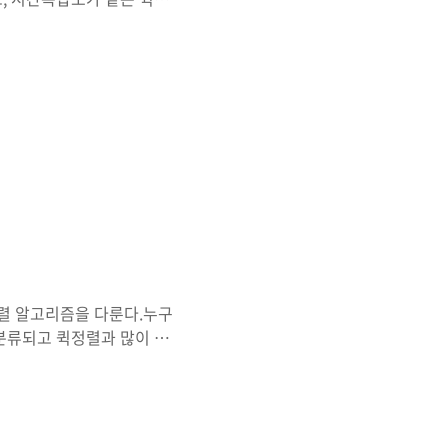
ory.com/308합병정렬 -
 정렬이란 무엇인가?2. 힙 정렬은
렬은 완전 이진 트리를 기본
완전 이진 트리는 삽입할 때
노드의..
 정렬 알고리즘을 다룬다.누구
 분류되고 퀵정렬과 많이 언
정렬 -
인가?2. 합병정렬은 어떻게 구
분할 정복 방법을 통해 구현
결해나가는 방식이다.(* 이