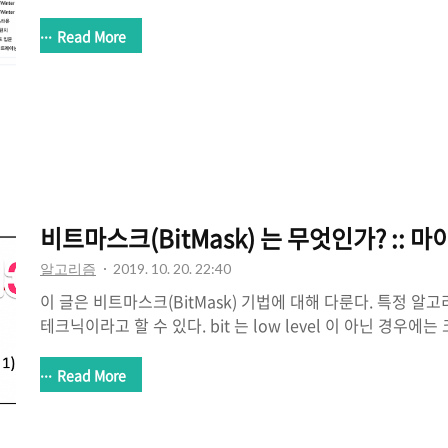
https://school.programmers.co.kr/learn/challenges?
order=recent&page=1&partIds=33882 풀이 코드 -
Read More
https://github.com/hotehrud/acmicpc/tree/master/
래머스에서 제공하는 Lv.0 에 해당하는 100 문제를 풀어보았
른 사람의 풀이를 보면서 많은 팁들을 배우게 되었다. 그러
다. 어떤 방식이 더 좋고 나쁘고를 말하고자 하는 것이 아니라는
비트마스크(BitMask) 는 무엇인가? :: 
알고리즘
2019. 10. 20. 22:40
이 글은 비트마스크(BitMask) 기법에 대해 다룬다. 특정 알고리
테크닉이라고 할 수 있다. bit 는 low level 이 아닌 경우에
보이지만, 분명 이해가 필요한 경우는 드물지 않다. 그렇기에,
니더라도 많은 도움이 될 것이다. 대략적인 설명이후에, 백준 
Read More
순회" 을 풀이한다. 백준 알고리즘 2098번 문제 "외판원 순회"
https://www.acmicpc.net/problem/2098 비트마스
트(Bit) 에 관련된 것이다. 비트는 이진 숫자(binary digit