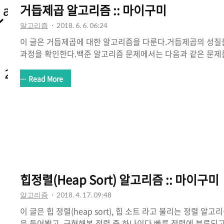
거듭제곱 알고리즘 :: 마이구미
알고리즘
2018. 6. 6. 06:24
이 글은 거듭제곱에 대한 알고리즘을 다룬다.거듭제곱의 성질
과정을 확인한다.백준 알고리즘 문제에서는 다음과 같은 문제를
1629번 곱셈 - https://www.acmicpc.net/problem/
주어진 횟수만큼 곱하는 연산이다.똑같은 수를 여러번 곱하기를
Read More
리는 아마 중학교 때 배웠을 것이다. 만약 거듭제곱을 구하
면, 쉽게 구현할 수 있을 것이다.일반적인 방법으로 재귀함수
한다면, 다음과 같다. 재귀함수 거듭제곱 public static int pow(int 
0) { return 1; } else { return a..
힙정렬(Heap Sort) 알고리즘 :: 마이구미
알고리즘
2018. 4. 17. 09:48
이 글은 힙 정렬(heap sort), 힙 소트 라고 불리는 정렬 
은 들어봤고, 구현해본 정렬 중 하나이다.빠른 정렬에 분류되