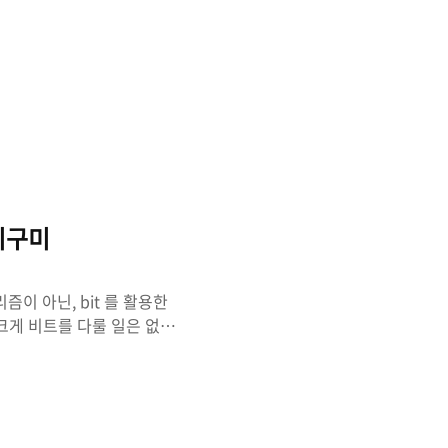
programmers/Lv.0 프로그
다. 쉬운 문제이더라도, 다
한 내용들을 정리해보고자한
 것을 참고해주길..
마이구미
즘이 아닌, bit 를 활용한
는 크게 비트를 다룰 일은 없어
 프로그래밍 문제 풀이가 아
알고리즘 2098번 "외판원
 -
크는 무엇인가? 용어 그대로 비
) 를 뜻하는 말로 컴퓨터에서 사