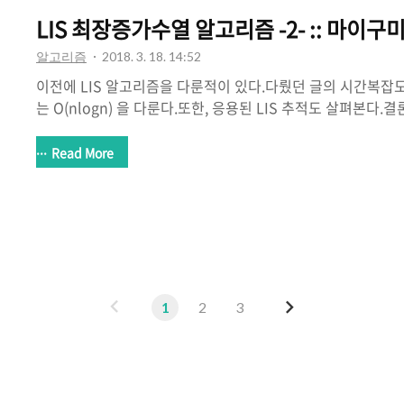
LIS 최장증가수열 알고리즘 -2- :: 마이구
알고리즘
2018. 3. 18. 14:52
이전에 LIS 알고리즘을 다룬적이 있다.다뤘던 글의 시간복잡도는
는 O(nlogn) 을 다룬다.또한, 응용된 LIS 추적도 살펴본다
부분 수열 시리즈(1 ~ 5) 등과 같은 문제들을 해결할 수 있다
한다.LIS O(n^2) - http://mygumi.tistory.com/69이분 탐색
Read More
http://mygumi.tistory.com/72참고 링크 - http://www.cro
방식의 경우에는 이분 탐색을 활용한 방식이다.구현에 대한 흐
지막 요소보다 새로운 수가 크다면, 배열에 넣는다.그렇지 않다
넣는다. (이분 탐색을 통해 들어..
이
다
1
2
3
전
음