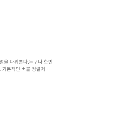
는 최악, 최선, 평균 모두
의미를 모른다면 참고글) ..
 정렬을 다뤄본다.누구나 한번
고 기본적인 버블 정렬처럼
어떻게 구현하는가?3. 퀵소
법을 통해 구현된다.분할 정
방식이다. 시간복잡도는 최
도가 O(n^2) 임에도 불구
있다.하지만 O(n^2) 은
루니 끝까지 읽는다..