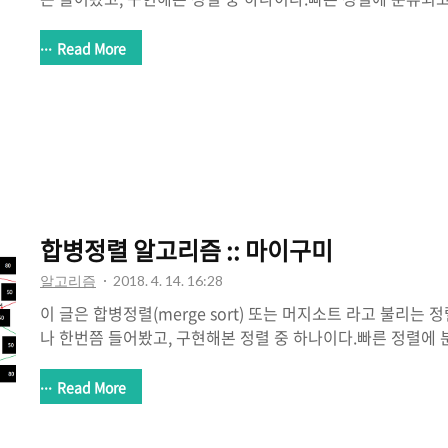
렬과 합병정렬과 함께 언급된다.퀵정렬 - http://mygumi.tist
http://mygumi.tistory.com/309참고 링크 -
Read More
https://www.geeksforgeeks.org/heap-sort/ 1. 힙
어떻게 구현하는가?3. 힙 정렬은 어디에서 사용하는가? 힙 정
으로 하는 힙(Heap) 자료구조를 기반으로한 정렬 방식이다.
왼쪽부터 차례대로 추가하는 이진 트리를 말한다.힙에는 부모 
합병정렬 알고리즘 :: 마이구미
알고리즘
2018. 4. 14. 16:28
이 글은 합병정렬(merge sort) 또는 머지소트 라고 불리는
나 한번쯤 들어봤고, 구현해본 정렬 중 하나이다.빠른 정렬에
급되는 정렬이다.이유는 분할 정복 방식을 따르기 때문이다.퀵 
http://mygumi.tistory.com/308 1. 합병정렬이란 무엇
Read More
현하는가?3. 합병정렬의 유용한 예는 언제인가? 합병정렬은 
된다.분할 정복이란, 큰 문제를 작은 문제 단위로 쪼개면서 해