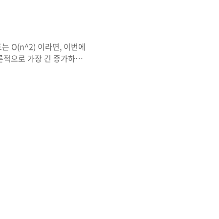
미
 O(n^2) 이라면, 이번에
.결론적으로 가장 긴 증가하는
.이 방식은 이분 탐색을 요구
 -
cus.co.kr/681 O(nlogn)
름은 다음과 같다. 배열 마
면, 그 수가 들어갈 자리에