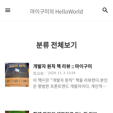
마
검
메뉴
마이구미의 HelloWorld
이
구
미
의
분류 전체보기
HelloWorld
개발자 원칙 책 리뷰 :: 마이구미
책 리뷰
2024. 11. 3. 13:34
이 책은 "개발자 원칙" 책을 리뷰한다.본인
은 평범한 프론트엔드 개발자이다. 개인적인
생각과 해석이 들어가 있을 수 있다.책 링크 -
https://product.kyobobook.co.kr/detail
/S000200381165 이 책의 목차를 살펴보
면, 섹션별로 각자의 이야기를 다룬다.9인의