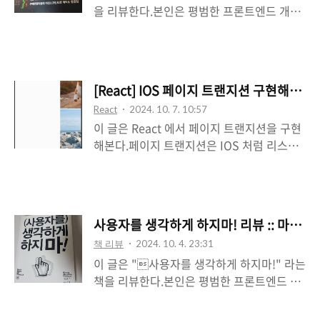
을 리뷰한다.본인은 평범한 프론트엔드 개발
편도 나오자마자 구매를 하였었다. (구매하고
자이다. 개인적인 생각과 해석이 들어가 있을
한참 뒤에 읽게 되었지만...) 개인적으로는 2
수 있다.책 링크 -
편도 흥미롭게 읽었다.하지만 1편보다는 조
https://m.yes24.com/Goods/Detail/123
금 더 어려웠고, 너무 깊은 내용들은 훅훅 넘
049083 개인적으로 다른 회사들은 어떻게
어가는 식으로 읽긴 했다.중간중간 관련 내용
[React] IOS 페이지 트랜지션 구현해보기 
개발하고 있지? 이런 것들은 어떻게 사용할
에 대해 GPT 와 다른 글들을 참고하면서 읽
React
2024. 10. 7. 10:57
까? 이 고민은 어떻게 생각하고 해결했을까?
어서 ..
이 글은 React 에서 페이지 트랜지션을 구현
등 항상 궁금하고 관심이 있는 주제이다.그래
해본다.페이지 트랜지션은 IOS 처럼 리스트
서 목차도 보지 않고... "배민 개발 사례" 라는
페이지간 좌우 슬라이드 애니메이션으로 진
키워드만을 가지고 구매하였다. 책을 직접 받
행한다. 전체 코드 및 실제로 동작하는 예제
고나서야 목차를 보게 되었다.조금은 기대보
를 제공할 예정이니 글을 끝까지 읽어보길 바
다 재미없겠다... 라고 생각이 들었다.그리고
란다. 구현하고자하는 페이지 트랜지션은 무
도입부에서부터 책의 대상을 주니어 개발자
사용자를 생각하게 하지마! 리뷰 :: 마이구
엇인가?이 글에서 구현해보는 애니메이션을
로 언급하여 기대를 덜하게 되었다. 전체적
책 리뷰
2024. 10. 4. 23:31
먼저 확인해보자. 첨부 파일을 기반으로 요
으로 실제 배민의 개발 사례를 예시로 들어주
이 글은 "사용자를 생각하게 하지마!" 라는
약하면 다음과 같다.하단 네비게이션바 간의
었다.그리고..
책을 리뷰한다.본인은 평범한 프론트엔드 개
이동에서는 애니메이션이 없는 상태이다.리
발자이다. 개인적인 생각과 해석이 들어가 있
스트 페이지에서 아이템을 클릭하면 상세 페
을 수 있다.책 링크 -
이지로 이동하는 경우에 상세 페이지는