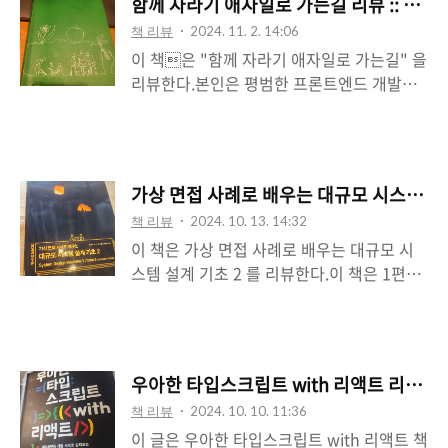
함께 자라기 애자일로 가는길 리뷰 :: 마이
실무자들의 경험과 피드백을 간접적이나마
책 리뷰
2024. 11. 2. 14:06
들을 수 있을 것 같아 도서를 구매하게 되었
이 책은 "함께 자라기 애자일로 가는길" 을
다. 개인적으로는 크게 와닿는 내용이 많지
리뷰한다.본인은 평범한 프론트엔드 개발자
않아서 막 흥미롭게 읽지는 못했다.다 좋은
이다. 개인적인 생각과 해석이 들어가 있을
내용들이지만, 대부분 이미 알고 있는 것들이
수 있다.책 링크 -
지만 실제로는 행동하지 못하는 것들...그래
https://product.kyobobook.co.kr/detail
도 누군가에게는 다시 한번 상기시켜줄 수 있
/S000001033071 애자일은 이미 대부분 회
는 이야기, 좋은 피드백이 될 수 있는 내용들
가상 면접 사례로 배우는 대규모 시스템 설계 
사에서 진행하고 있는 일하는 방식이다.스크
이라고 생각한다. 좋았던 건 각 섹션의 마지
책 리뷰
2024. 10. 13. 14:32
럼, 스프린트, 회고 등 많은 방법론과 도구들
막에는 섹션 내용과 관련된 책..
이 책은 가상 면접 사례로 배우는 대규모 시
을 이용해서 이미 스며들어 자연스럽게 우리
스템 설계 기초 2 를 리뷰한다.이 책은 1편에
는 따르고 있다. 지금까지는 딱히 깊게 공부
이어 2편이 나오게 되었다.본인은 평범한 프
하거나 그럴 필요성은 느끼지 않았다.하지
론트엔드 개발자이다. 개인적인 생각과 해석
만 최근에는 정말 각각의 방법론이 추구하는
이 들어가 있을 수 있다.1편 책 리뷰 -
의도와 목적을 따르고 있는건지 의구심이 생
https://mygumi.tistory.com/403책 링크 -
겼다.마치 "이번 미팅 명칭은 이거야." 그저
우아한 타입스크립트 with 리액트 리뷰 ::
https://m.yes24.com/Goods/Detail/124
이름만 가져다가 쓰는 것처럼 느껴졌다.의구
책 리뷰
2024. 10. 10. 11:36
138645 21년 1편을 읽던 당시를 회상해보
심이 아닌 확신을 위해 조금 더 애자일에 대
이 글은 우아한 타입스크립트 with 리액트 책
면, 굉장히 좋았던 책으로 기억한다.그래서 2
해 공부가 필요해..