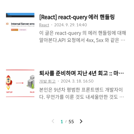
https://m.yes24.com/Goods/Detail/152
Slide 애니메이션이 적용된다.리스트 페이지
38736 이 책의 주제는 제목에서 예상할 수
에서 아이템을 클릭하면 상세 페이지로 이동
[React] react-query 에러 핸들링
있다.UX 관련 책이다.리뷰평들이 좋길래
하는 경우에 리스트 페이지는 FadeInOut
React
2024. 9. 29. 14:40
한번 읽어보게 되었다. 책에서도 언급되어있
애니메이션이 적용된다. 1, 2번이 주요 내용
이 글은 react-query 의 에러 핸들링에 대해
듯이 너무 당연하고 기본적인 거 아니야? 라
이고, 3번의 경우에는 응용이라..
알아본다.API 요청에서 4xx, 5xx 와 같은 상
고 생각이 들곤 했다.그래도 현실에서 경험하
태코드를 받는 경우라고 이해하면 된
는 것들과 비교하여 보다 적절하게 비교하면
다.react-query -
서 설명해준다고 느꼈다. 개인적으로 기억에
https://github.com/tanstack/query 이번
남았던 내용을 기록하고자한다. 사용자는 최
주제는 코드를 통해 진행하게된다.해당 코드
선의 선택을 하지 않는다.최소 조건만 충족되
퇴사를 준비하며 지난 4년 회고 :: 마이구미
는 특정 라이브러리들을 기준으로 진행된다.
면 만족한다. 본인의 앱이나 웹사이트를 처음
개발 회고
2024. 3. 18. 16:50
사용하는 라이브러리의 기본 지식은 필요하
이용했을 때를 회상해보았다.눈에 보이는 것
본인은 9년차 평범한 프론트엔드 개발자이
지만, 모르더라도 에러 핸들링의 전체적인 흐
들을 분석하지않고, ..
다. 무언가를 이룬 것도 내세울만한 것도 없
름만 이해해도 좋을 것이라고 생각하고 있
고, 그러니 누군가에게 조언을 해줄 상황도
다. react-queryaxiosreact-error-
아니다. 게다가 각자 추구하는 방향이 다르
boundary 우리는 API 에러 응답에 대해
고, 각자 가치관이 다르고, 각자 처해진 상황
서 핸들링 해야한다.기본적으로 HTTP
이
다
1
55
이 다르다는 것은 너무 잘 알고 있다. 그러니
status code 를 4xx, 5xx 응답한다면, 에러
전
음
오해가 없길... 그냥 스스로 지난 4년간 느꼈
라고 받아들이고 있다. API 가 에러 응답을 한