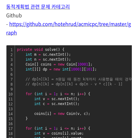
동적계획법 관련 문제 카테고리
Github
-
https://github.com/hotehrud/acmicpc/tree/master/g
raph
private
void
 solve() {
1
int
 m 
=
 sc.nextInt();
2
int
 n 
=
 sc.nextInt();
3
    Coin[] coins 
=
new
 Coin[
10001
];
4
int
[][] dp 
=
new
int
[
10001
][
101
];
5
6
// dp[n][k] = n원일 때 동전 k개까지 사용했을 때의 경우의
7
// dp[n][k] = dp[n][k] + dp[n - v * c][k - 1]
8
9
for
 (
int
 i 
=
1
; i 
<
=
 n; i
+
+
) {
10
int
 v 
=
 sc.nextInt();
11
int
 c 
=
 sc.nextInt();
12
13
        coins[i] 
=
new
 Coin(v, c);
14
    }
15
16
for
 (
int
 i 
=
1
; i 
<
=
 n; i
+
+
) {
17
int
 v 
=
 coins[i].value;
18