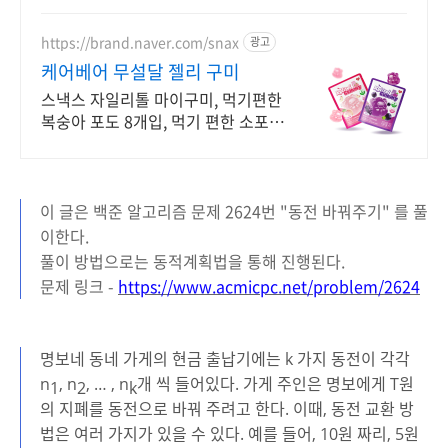
https://brand.naver.com/snax
광고
케어베어 무설달 젤리 구미
스낵스 자일리톨 마이구미, 먹기편한
복숭아 포도 8개입, 먹기 편한 소포장
공식몰 최대 혜택, 1000원 쿠폰 발급,
빠른 N 배송
이 글은 백준 알고리즘 문제 2624번 "동전 바꿔주기" 를 풀
이한다.
풀이 방법으로는 동적계획법을 통해 진행된다.
문제 링크 -
https://www.acmicpc.net/problem/2624
명보네 동네 가게의 현금 출납기에는 k 가지 동전이 각각
n
, n
, … , n
개 씩 들어있다. 가게 주인은 명보에게 T원
1
2
k
의 지폐를 동전으로 바꿔 주려고 한다. 이때, 동전 교환 방
법은 여러 가지가 있을 수 있다. 예를 들어, 10원 짜리, 5원