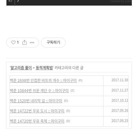
}
47
Colored by Color Scri
1
구독하기
'
알고리즘 풀이
>
동적계획법
' 카테고리의 다른 글
2017.11.30
백준 2698번 인접한 비트의 개수 :: 마이구미
(0)
2017.11.27
백준 10844번 쉬운 계단 수 :: 마이구미
(2)
2017.10.12
백준 1520번 내리막 길 :: 마이구미
(0)
2017.09.26
백준 14722번 우유 도시 :: 마이구미
(0)
2017.09.25
백준 14720번 우유 축제 :: 마이구미
(0)