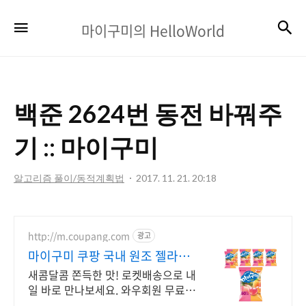
마
검
메뉴
마이구미의 HelloWorld
이
구
미
백준 2624번 동전 바꿔주
의
HelloWorld
기 :: 마이구미
알고리즘 풀이/동적계획법
2017. 11. 21. 20:18
http://m.coupang.com
광고
마이구미 쿠팡 국내 원조 젤라틴
젤리
새콤달콤 쫀득한 맛! 로켓배송으로 내
일 바로 만나보세요. 와우회원 무료배
송, 30일 반품. 5% 캐시 적립까지!