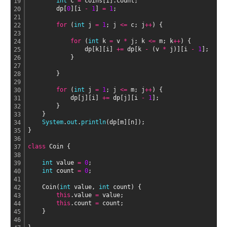
int
 c 
=
 coins[i].count;
19
        dp[
0
][i 
-
1
] 
=
1
;
20
21
for
 (
int
 j 
=
1
; j 
<
=
 c; j
+
+
) {
22
23
for
 (
int
 k 
=
 v 
*
 j; k 
<
=
 m; k
+
+
) {
24
                dp[k][i] 
+
=
 dp[k 
-
 (v 
*
 j)][i 
-
1
];
25
            }
26
27
        }
28
29
for
 (
int
 j 
=
1
; j 
<
=
 m; j
+
+
) {
30
            dp[j][i] 
+
=
 dp[j][i 
-
1
];
31
        }
32
    }
33
System
.
out
.
println
(dp[m][n]);
34
}
35
36
class
 Coin {
37
38
int
 value 
=
0
;
39
int
 count 
=
0
;
40
41
    Coin(
int
 value, 
int
 count) {
42
this
.value 
=
 value;
43
this
.count 
=
 count;
44
    }
45
46