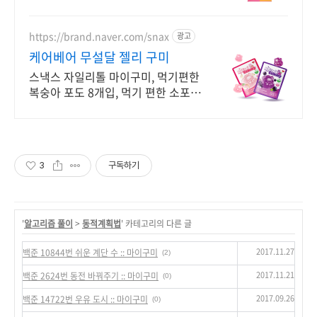
아 불편한 분도 즐기는 부드러움. 온
가족 간식.
https://brand.naver.com/snax
광고
케어베어 무설달 젤리 구미
스낵스 자일리톨 마이구미, 먹기편한
복숭아 포도 8개입, 먹기 편한 소포장
공식몰 최대 혜택, 1000원 쿠폰 발급,
빠른 N 배송
3
구독하기
'
알고리즘 풀이
>
동적계획법
' 카테고리의 다른 글
2017.11.27
백준 10844번 쉬운 계단 수 :: 마이구미
(2)
2017.11.21
백준 2624번 동전 바꿔주기 :: 마이구미
(0)
2017.09.26
백준 14722번 우유 도시 :: 마이구미
(0)