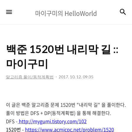
마
검
메뉴
마이구미의 HelloWorld
이
구
미
백준 1520번 내리막 길 ::
의
HelloWorld
마이구미
알고리즘 풀이/동적계획법
2017. 10. 12. 09:35
이 글은 백준 알고리즘 문제 1520번 "내리막 길" 을 풀이한다.
풀이 방법은 DFS + DP(동적계획법) 을 통해 해결한다.
DFS -
http://mygumi.tistory.com/102
1520번 -
https://www.acmicpc.net/problem/1520