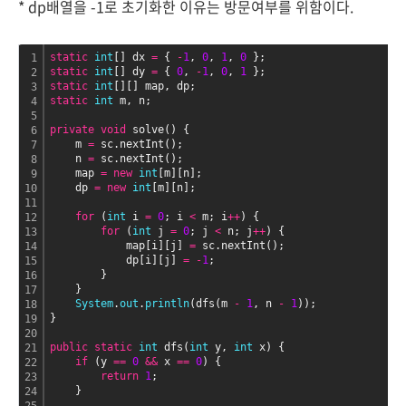
* dp배열을 -1로 초기화한 이유는 방문여부를 위함이다.
static
int
[] dx 
=
 { 
-
1
, 
0
, 
1
, 
0 
};
1
static
int
[] dy 
=
 { 
0
, 
-
1
, 
0
, 
1 
};
2
static
int
[][] map, dp;
3
static
int
 m, n;
4
5
private
void
 solve() {
6
    m 
=
 sc.nextInt();
7
    n 
=
 sc.nextInt();
8
    map 
=
new
int
[m][n];
9
    dp 
=
new
int
[m][n];
10
11
for
 (
int
 i 
=
0
; i 
<
 m; i
+
+
) {
12
for
 (
int
 j 
=
0
; j 
<
 n; j
+
+
) {
13
            map[i][j] 
=
 sc.nextInt();
14
            dp[i][j] 
=
-
1
;
15
        }
16
    }
17
System
.
out
.
println
(dfs(m 
-
1
, n 
-
1
));
18
}
19
20
public
static
int
 dfs(
int
 y, 
int
 x) {
21
if
 (y 
=
=
0 
&
&
 x 
=
=
0
) {
22
return
1
;
23
    }
24