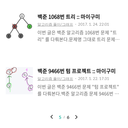
글.http://mygumi.tistory.com/102 위의
있을 때, 도시 A에서 B를 갈 수 있다고 한다.
그림에서 색이 있는 부분이 육지이고, 색이
강호는 모든 쌍의 도시에 대해서 최소 이동
백준 1068번 트리 :: 마이구미
없는 부분이 바다이다. 이 바다에 가장 짧은
시간을 구해놓았다. 민호는 이 표를 보고 원
알고리즘 풀이/그래프
2017. 1. 24. 22:01
다리를 놓아 두 대륙을 연결하고자 한다. 가
래 도로가 몇 개 있는지를 구해보려고 한다.
이번 글은 백준 알고리즘 1068번 문제 "트
장 짧은 다리란, 다리가 격자에서 차지하는
예를 들어, 예제의..
리" 를 다뤄본다.문제명 그대로 트리 문제이
칸의 수가 가장 작은 다리를 말한다. 다음 그
다.백준 알고리즘 1068번 트리
림에서 두 대륙을 연결하는 다리를 볼 수 있
https://www.acmicpc.net/problem/106
다.물론 위의 방법 외에도 다리를 놓는 방법
8 현재 리프 노드의 개수는 3개이다. (초록색
이 여러 가지 있으나,위의 경우가 놓는 다리
색칠된 노드) 이 때, 1번을 제거한다고 하면,
의 길이가 3으로 가장 짧다(물론 길이가 3인
백준 9466번 텀 프로젝트 :: 마이구미
다음과 같이 된다. 위 그림과 같이 1번을 제거
다른 다리를 놓을 수 있는 방법도 몇 가지 있
알고리즘 풀이/그래프
2017. 1. 22. 17:31
한다면 리프노드는 2번 노드 하나밖에 남지
다).지도가 주어질 때, 가장 짧은 다리 하..
이번 글은 백준 9466번 문제 "텀 프로젝트"
않는다.만약 3번을 제거한다면 2번, 4번 노드
를 다뤄본다.백준 알고리즘 문제 9466번 텀
가 남아 2개의 리프노드가 남게 된다.그렇다
프로젝트
면 0번이 제거된다면, 리프노드는 0개가 되는
https://www.acmicpc.net/problem/946
것이다.즉 제거되는 노드의 자식들을 함께 제
6DFS, BFS 관련
거한다. 문제는 생각보다 간단하다.결국 제거
이
다
5
6
글.http://mygumi.tistory.com/102 예를
되는 노드와 연결되어있는 자식들을 제거하
전
음
들어, 한 반에 7명의 학생이 있다고 하자. 학