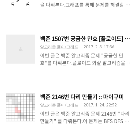
을 다뤄본다.그래프를 통해 문제를 해결할 수
와 6의 경우를 나타내고 있다. 흰색 영역의 수
있다.DFS, BFS -
를 찾는 문제가 된다.그래프에서는 이 영역
http://mygumi.tistory.com/102Github
을, 연결 요소의 개수라고 볼 수 있다.즉, DFS
알고리즘 문제 -
탐색이 이루어지는 횟수 중 가장 큰 수가 정
https://github.com/hotehrud/acmicpc
답이 된다. 높이를 1부터 100까지 경우 각각
백준 1507번 궁금한 민호 [플로이드] :: 
상근이는 자신의 결혼식에 학교 동기 중 자신
DFS 탐색을 하면 된다. public static void
알고리즘 풀이/그래프
2017. 2. 3. 17:36
의 친구와 친구의 친구를 초대하기로 했다.
dfs(..
이번 글은 백준 알고리즘 문제 "궁금한 민
상근이의 동기는 모두 N명이고, 이 학생들의
호"를 다뤄본다.플로이드 와샬 알고리즘을
학번은 모두 1부터 N까지이다. 상근이의 학
통해 해결한다.백준 알고리즘 1507번 궁금한
번은 1이다.상근이는 동기들의 친구 관계를
민호 -
모두 조사한 리스트를 가지고 있다. 이 리스
https://www.acmicpc.net/problem/150
트를 바탕으로 결혼식에 초대할 사람의 수를
7 강호는 N개의 도시로 이루어진 나라에 살
구하는 프로그램을 작성하시오. 문제는 상근
백준 2146번 다리 만들기 :: 마이구미
고 있다. 각 도시는 M개의 도로로 연결되어
이의 친구와 상근이의 친구의 친구를 초대할
알고리즘 풀이/그래프
2017. 1. 24. 22:52
있으며, 각 도로를 지날 때 필요한 시간이 존
수 있다.상근이의 친구상근이의 친구의 친구
이번 글은 백준 알고리즘 문제 2146번 "다리
재한다. 도로는 잘 연결되어 있기 때문에, 도
위의 2가지의 조건에 ..
만들기" 를 다뤄본다.이 문제는 BFS DFS 활
시 A에서 B로 이동할 수 없는 경우는 존재하
용 문제이다.하단에 비슷한 문제들이 나열되
지 않는다.도시 A에서 도시 B로 바로 갈 수 있
어 있다.DFS, BFS 관련
는 도로가 있거나, 다른 도시를 거쳐서 갈 수