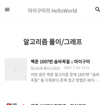
마
검
메뉴
마이구미의 HelloWorld
이
구
미
의
알고리즘 풀이/그래프
HelloWorld
백준 1697번 숨바꼭질 :: 마이구미
알고리즘 풀이/그래프
2017. 7. 23. 17:15
이번 글은 백준 알고리즘 문제 1697번 "숨바
꼭질" 을 다뤄본다.문제 접근 방법은 BFS를
통해 해결했다.DFS, BFS -
http://mygumi.tistory.com/102Github
알고리즘 문제 -
https://github.com/hotehrud/acmicpc