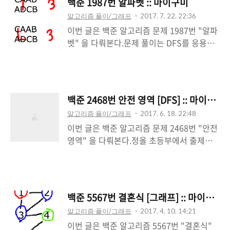
백준 1987번 알파벳 :: 마이구미
수빈이는 동생과 숨바꼭질을 하고 있다. 수빈
알고리즘 풀이/그래프
2017. 7. 22. 22:36
이는 현재 점 N(0 ≤ N ≤ 100,000)에 있고,
이번 글은 백준 알고리즘 문제 1987번 "알파
동생은 점 K(0 ≤ K ≤ 100,000)에 있다. 수
벳" 을 다뤄본다.문제 풀이는 DFS를 응용하
빈이는 걷거나 순간이동을 할 수 있다. 만약,
여 해결할 수 있다.DFS, BFS -
수빈이의 위치가 X일 때 걷는다면 1초 후에
http://mygumi.tistory.com/102Github
X-1 또는 X+1로 이동하게 된다. 순간이동을
알고리즘 문제 -
하는 경우에는 1초 후에 2*X의 위치로 이동
https://github.com/hotehrud/acmicpc
하게 된다.수빈이와 동생의 위치가 주어졌을
백준 2468번 안전 영역 [DFS] :: 마이구미
세로 R칸, 가로 C칸으로 된 표 모양의 보드가
때, 수빈이가 동생을 찾을 수 있는 가장 빠른
알고리즘 풀이/그래프
2017. 6. 18. 22:48
있다. 보드의 각 칸에는 대문자 알파벳이 하
시간이 몇..
이번 글은 백준 알고리즘 문제 2468번 "안전
나씩 적혀 있고, 좌측 상단 칸 (1행 1열) 에는
영역" 을 다뤄본다.정올 초등부에서 출제된
말이 놓여 있다.말은 상하좌우로 인접한 네
문제이다.초등부이지만, 정답률은 30%인 것
칸 중의 한 칸으로 이동할 수 있는데, 새로 이
을 볼 수 있다.DFS, BFS -
동한 칸에 적혀 있는 알파벳은 지금까지 지나
http://mygumi.tistory.com/102 문제 접
온 모든 칸에 적혀 있는 알파벳과는 달라야
근은 DFS 또는 BFS를 활용할 수 있다.기본
한다. 즉, 같은 알파벳이 적힌 칸을 두 번 지날
백준 5567번 결혼식 [그래프] :: 마이구미
적인으로 DFS 및 BFS 기본 지식을 가지고
수 없다.좌측 상단에서 시작해서, 말이 최대
알고리즘 풀이/그래프
2017. 4. 10. 14:21
있다면 충분히 풀 수 있다.여기서는 DFS를
한 몇 칸을 지날 수 있..
이번 글은 백준 알고리즘 5567번 "결혼식"
통해 문제를 풀어보겠다. 위 그림은 높이가 4