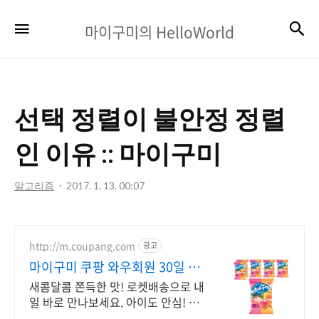
마
검
메뉴
마이구미의 HelloWorld
이
구
미
선택 정렬이 불안정 정렬
의
HelloWorld
인 이유 :: 마이구미
알고리즘
2017. 1. 13. 00:07
http://m.coupang.com
광고
마이구미 쿠팡 와우회원 30일 반
품
새콤달콤 쫀득한 맛! 로켓배송으로 내
일 바로 만나보세요. 아이도 안심! 치
아 불편한 분도 즐기는 부드러움. 온