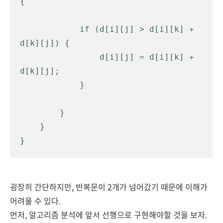
{
            if (d[i][j] > d[i][k] + 
d[k][j]) {

                d[i][j] = d[i][k] + 
d[k][j];

            }
        }

    }

}
굉장히 간단하지만, 반복문이 2개가 넘어갔기 때문에 이해가
어려울 수 있다.
먼저, 알고리즘 분석에 앞서 선행으로 구현해야할 것을 보자.