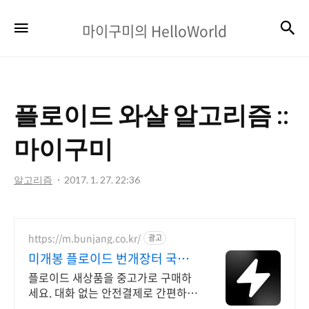
마
검
메뉴
마이구미의 HelloWorld
이
구
미
플로이드 와샬 알고리즘 ::
의
HelloWorld
마이구미
알고리즘
2017. 1. 27. 22:36
https://m.bunjang.co.kr/
광고
미개봉 플로이드 번개장터 국내
최대 브랜드 중고거래
플로이드 새상품을 중고가로 구매하
세요. 대화 없는 안전결제로 간편하
게! 전국 각지에서 올라오는 전국구