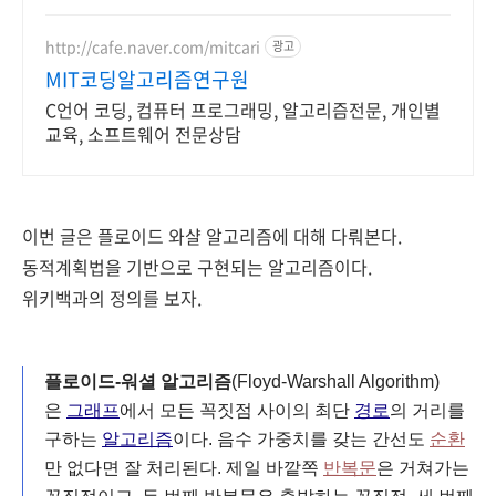
최다 상품 매일 10만 개 이상의 신규
상품 업로드
http://cafe.naver.com/mitcari
광고
MIT코딩알고리즘연구원
C언어 코딩, 컴퓨터 프로그래밍, 알고리즘전문, 개인별
교육, 소프트웨어 전문상담
이번 글은 플로이드 와샬 알고리즘에 대해 다뤄본다.
동적계획법을 기반으로 구현되는 알고리즘이다.
위키백과의 정의를 보자.
플로이드-워셜 알고리즘
(
Floyd-Warshall Algorithm
)
은
그래프
에서 모든 꼭짓점 사이의 최단
경로
의 거리를
구하는
알고리즘
이다. 음수 가중치를 갖는 간선도
순환
만 없다면 잘 처리된다. 제일 바깥쪽
반복문
은 거쳐가는