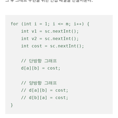
for (int i = 1; i <= m; i++) {

    int v1
 = sc.nextInt();

    int v2 = sc.nextInt();

    int cost = sc.nextInt();

    // 단방향 그래프
    d[a][b] = cost;
    // 양방향 그래프
    // d[a][b] = cost;
    // d[b][a] = cost;

}