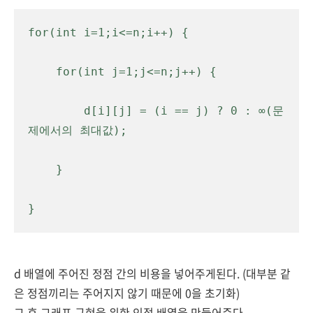
for(int i=1;i<=n;i++) {

    for(int j=1;j<=n;j++) {

        d[i][j] = (i == j) ? 0 : ∞(문
제에서의
 최대값
)
;

    }

}
d 배열에 주어진 정점 간의 비용을 넣어주게된다. (대부분
같
은 정점끼리는 주어지지 않기 때문에 0을 초기화)
그 후
그래프 구현을 위한
인접 배열을 만들어준다.