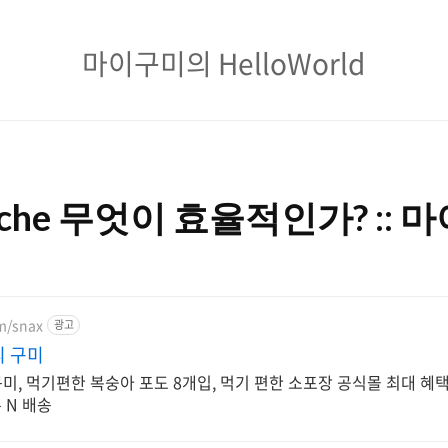
마
마이구미의 HelloWorld
이
구
미
의
Cache 무엇이 효율적인가? ::
HelloWorld
om/snax
광고
리 구미
, 먹기편한 복숭아 포도 8개입, 먹기 편한 소포장 공식몰 최대 혜택
른 N 배송