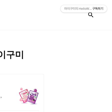
검색
마이구미의 HelloWorld
구독하기
 마이구미
,