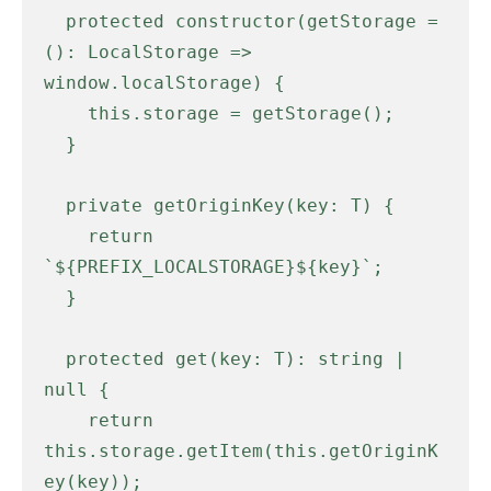
  protected constructor(getStorage = 
(): LocalStorage => 
window.localStorage) {

    this.storage = getStorage();

  }

  private getOriginKey(key: T) {

    return 
`${PREFIX_LOCALSTORAGE}${key}`;

  }

  protected get(key: T): string | 
null {

    return 
this.storage.getItem(this.getOriginK
ey(key));
