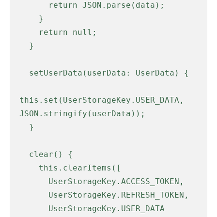
      return JSON.parse(data);

    }

    return null;

  }

  setUserData(userData: UserData) {

this.set(UserStorageKey.USER_DATA, 
JSON.stringify(userData));

  }

  clear() {

    this.clearItems([

      UserStorageKey.ACCESS_TOKEN,

      UserStorageKey.REFRESH_TOKEN,

      UserStorageKey.USER_DATA
