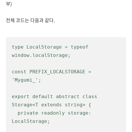
부)
전체 코드는 다음과 같다.
type LocalStorage = typeof 
window.localStorage;

const PREFIX_LOCALSTORAGE = 
'Mygumi_';

export default abstract class 
Storage<T extends string> {

  private readonly storage: 
LocalStorage;
