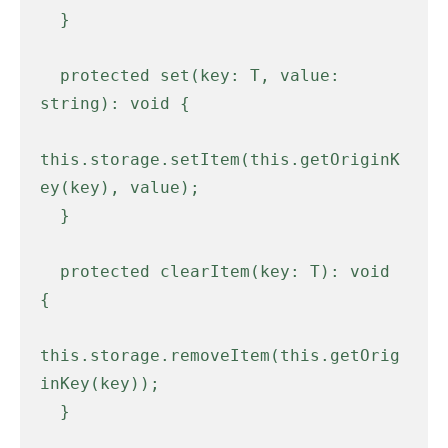
  }

  protected set(key: T, value: 
string): void {

this.storage.setItem(this.getOriginK
ey(key), value);

  }

  protected clearItem(key: T): void 
{

this.storage.removeItem(this.getOrig
inKey(key));

  }
