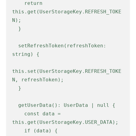
    return 
this.get(UserStorageKey.REFRESH_TOKE
N);

  }

  setRefreshToken(refreshToken: 
string) {

this.set(UserStorageKey.REFRESH_TOKE
N, refreshToken);

  }

  getUserData(): UserData | null {

    const data = 
this.get(UserStorageKey.USER_DATA);

    if (data) {
