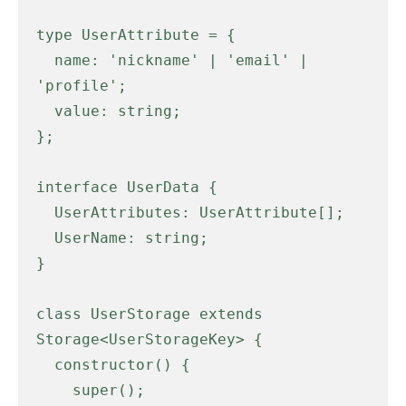
type UserAttribute = {

  name: 'nickname' | 'email' | 
'profile';

  value: string;

};

interface UserData {

  UserAttributes: UserAttribute[];

  UserName: string;

}

class UserStorage extends 
Storage<UserStorageKey> {

  constructor() {

    super();
