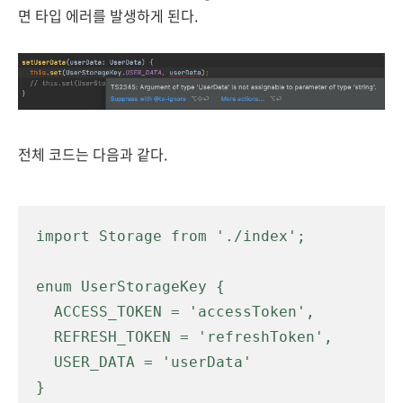
면 타입 에러를 발생하게 된다.
전체 코드는 다음과 같다.
import Storage from './index';

enum UserStorageKey {

  ACCESS_TOKEN = 'accessToken',

  REFRESH_TOKEN = 'refreshToken',

  USER_DATA = 'userData'

}
