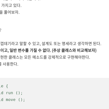
 가지고 있다.
을 풀어보자.
?
껍데기라고 말할 수 있고, 설계도 또는
명세라고 생각하면 된다.
고, 일반 변수를 가질 수 없다. (추상 클래스와 비교해보자)
구현한
클래스는 모든 메소드를 강제적으로 구현해야한다.
 사용한다.
le {
id 
run ();
void move ();