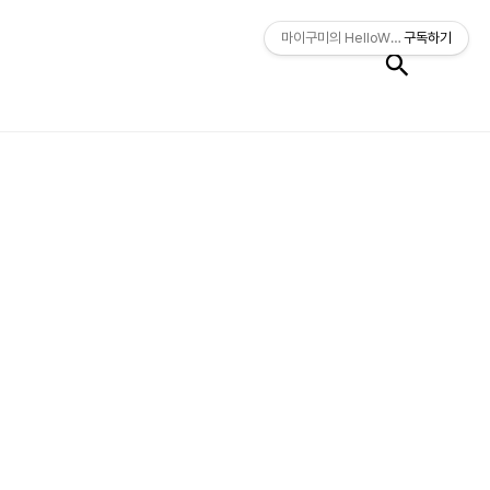
검색
마이구미의 HelloWorld
구독하기