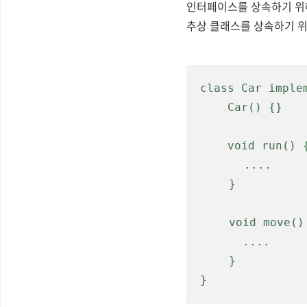
인터페이스를 상속하기 
추상 클래스를 상속하기 
class Car imple
    Car() {}
    void run() 
....
 }
 void move()
   ....
 }
}