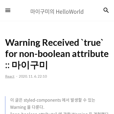
마
검
메뉴
마이구미의 HelloWorld
이
구
미
Warning Received `true`
의
HelloWorld
for non-boolean attribute
:: 마이구미
React
2020. 11. 6. 22:10
이 글은 styled-components 에서 발생할 수 있는
Warning 을 다룬다.