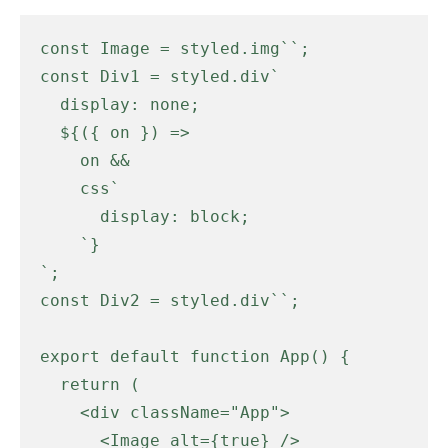
const Image = styled.img``;

const Div1 = styled.div`

  display: none;

  ${({ on }) =>

    on &&

    css`

      display: block;

    `}

`;

const Div2 = styled.div``;

export default function App() {

  return (

    <div className="App">

      <Image alt={true} />
