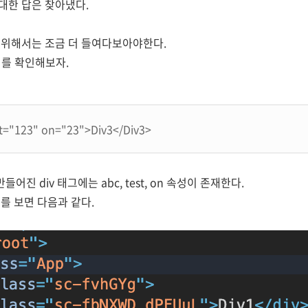
 대한 답은 찾아냈다.
기 위해서는 조금 더 들여다보아야한다.
 를 확인해보자.
t
=
"123"
on
=
"23"
>
Div3
</
Div3
>
로 만들어진 div 태그에는 abc, test, on 속성이 존재한다.
를 보면 다음과 같다.