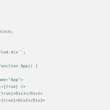
led.div``;

unction App() {
