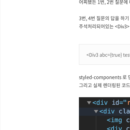
어찌됐든 1번, 2번 질문에
3번, 4번 질문의 답을 하
주석처리되어있는 <Div3>
<
Div3
abc
={
true
}
tes
styled-components 
그리고 실제 렌더링된 코드