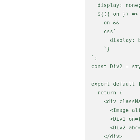
  display: none;

  ${({ on }) =>

    on &&

    css`

      display: block;

    `}

`;

const Div2 = sty
export default f
  return (

    <div className="App">

      <Image alt={true} />

      <Div1 on={true}>Div1</Div1>

      <Div2 abc={true}>Div2</Div2>

    </div>
