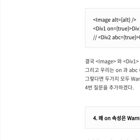
<Image alt={alt} />
<
Div1
on
={
true
}
>Div
// <
Div2
abc
={
true
}
>
결국 <Image> 와 <Div1
그리고 우리는 on 과 ab
그렇다면 두가지 모두 Warn
4번 질문을 추가하겠다.
4. 왜 on 속성은 Warn