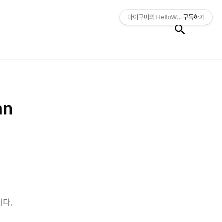
검색
마이구미의 HelloWorld
구독하기
an
이다.