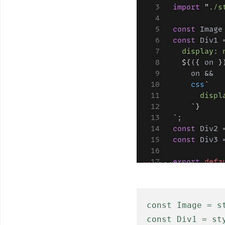
const Image = st
const Div1 = sty