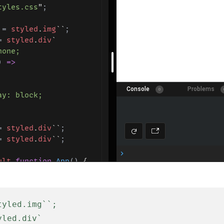
yled.img``;

led.div`
