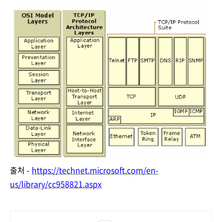
출처 -
https://technet.microsoft.com/en-
us/library/cc958821.aspx