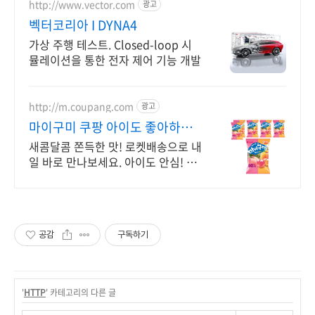
http://www.vector.com
광고
벡터코리아 I DYNA4
가상 주행 테스트. Closed-loop 시
뮬레이션을 통한 전자 제어 기능 개발
http://m.coupang.com
광고
마이구미 쿠팡 아이도 좋아하는
젤리
새콤달콤 쫀득한 맛! 로켓배송으로 내
일 바로 만나보세요. 아이도 안심! 치
아 불편한 분도 즐기는 부드러움. 온
가족 간식.
공감
구독하기
'
HTTP
' 카테고리의 다른 글