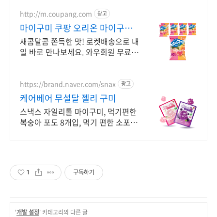
http://m.coupang.com
광고
마이구미 쿠팡 오리온 마이구미
선택
새콤달콤 쫀득한 맛! 로켓배송으로 내
일 바로 만나보세요. 와우회원 무료배
송, 30일 반품. 5% 캐시 적립까지!
https://brand.naver.com/snax
광고
케어베어 무설달 젤리 구미
스낵스 자일리톨 마이구미, 먹기편한
복숭아 포도 8개입, 먹기 편한 소포장
공식몰 최대 혜택, 1000원 쿠폰 발급,
빠른 N 배송
1
구독하기
'
개발 설정
' 카테고리의 다른 글