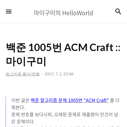
마
검
메뉴
마이구미의 HelloWorld
이
구
미
백준 1005번 ACM Craft ::
의
HelloWorld
마이구미
알고리즘 풀이/정렬
2017. 7. 2. 23:06
이번 글은
백준 알고리즘 문제 1005번 "ACM Craft"
를 다
뤄본다.
문제 번호를 보다시피, 오래된 문제로 제출량이 만건이 넘
은 문제이다.