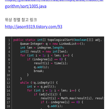
gorithm/sort/1005.java
위상 정렬 참고 링크
http://jason9319.tistory.com/93
public
static
int
[] topologicalSort(
boolean
[][] adj, 
int
1
    Queue
<
Integer
>
 q 
=
new
 LinkedList
<
>
();
2
int
 len 
=
 indegree.
length
;
3
int
[] result 
=
new
int
[len];
4
for
 (
int
 i 
=
1
; i 
<
 len; i
+
+
) {
5
if
 (indegree[i] 
=
=
0
) {
6
            result[i] 
=
 time[i];
7
            q.
add
(i);
8
            break;
9
        }
10
    }
11
while
 (
!
q.isEmpty()) {
12
int
 v 
=
 q.poll();
13
for
 (
int
 i 
=
1
; i 
<
 len; i
+
+
) {
14
if
 (adj[v][i]) {
15
                result[i] 
=
 Math.max(result[i], result[v
16
if
 (
-
-
indegree[i] 
=
=
0
) {
17
                    q.
add
(i);
18