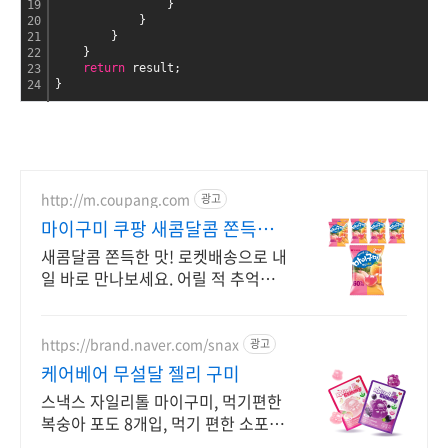
                }
19
            }
20
        }
21
    }
22
return
 result;
23
}
24
http://m.coupang.com
광고
마이구미 쿠팡 새콤달콤 쫀득한
맛
새콤달콤 쫀득한 맛! 로켓배송으로 내
일 바로 만나보세요. 어릴 적 추억의
포도맛 그대로! 휴대 간편, 언제 어디
서나 즐겨요.
https://brand.naver.com/snax
광고
케어베어 무설달 젤리 구미
스낵스 자일리톨 마이구미, 먹기편한
복숭아 포도 8개입, 먹기 편한 소포장
공식몰 최대 혜택, 1000원 쿠폰 발급,