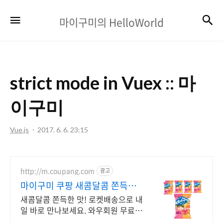
마
검
메뉴
마이구미의 HelloWorld
이
구
미
strict mode in Vuex :: 마
의
HelloWorld
이구미
Vue.js
2017. 6. 6. 23:15
http://m.coupang.com
광고
마이구미 쿠팡 새콤달콤 쫀득한
맛
새콤달콤 쫀득한 맛! 로켓배송으로 내
일 바로 만나보세요. 와우회원 무료배
송, 30일 반품. 5% 캐시 적립까지!