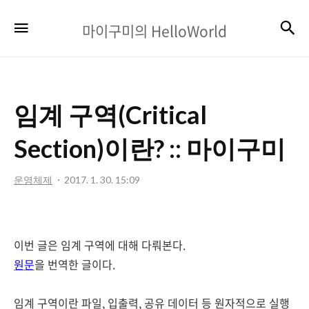
마
검
메뉴
마이구미의 HelloWorld
이
구
미
임계 구역(Critical
의
HelloWorld
Section)이란? :: 마이구미
운영체제
2017. 1. 30. 15:09
이번 글은 임계 구역에 대해 다뤄본다.
원문
을 번역한 글이다.
임계 구역이란 파일, 입출력, 공유 데이터 등
원자적으로 실행