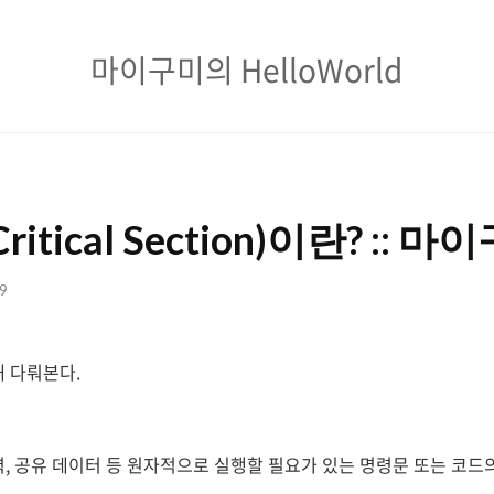
마
마이구미의 HelloWorld
이
구
미
의
itical Section)이란? :: 마
HelloWorld
09
해 다뤄본다.
, 공유 데이터 등
원자적으로 실행할 필요가 있는 명령문 또는 코드