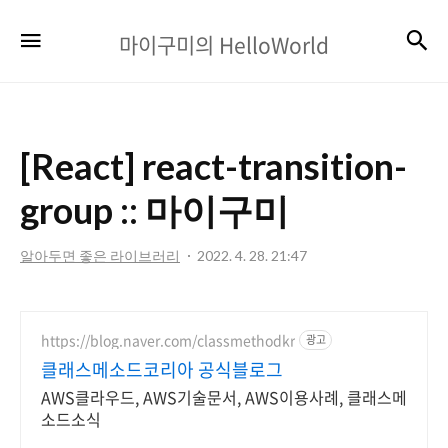
마
검
메뉴
마이구미의 HelloWorld
이
구
미
[React] react-transition-
의
HelloWorld
group :: 마이구미
알아두면 좋은 라이브러리
2022. 4. 28. 21:47
https://blog.naver.com/classmethodkr
광고
클래스메소드코리아 공식블로그
AWS클라우드, AWS기술문서, AWS이용사례, 클래스메
소드소식