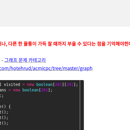
나, 다른 한 물통이 가득 찰 때까지 부을 수 있다는 점을 기억해야한
-
그래프
문제 카테고리
b.com/hotehrud/acmicpc/tree/master/graph
] visited 
=
new
boolean
[
201
][
201
];
ans 
=
new
boolean
[
201
];
c;
e() {
t();
t();
t();