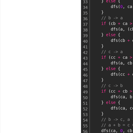
    } 
else
 {
33
        dfs(
0
, ca
34
    }
35
// b -> a
36
if
 (cb 
+
 ca 
>
37
        dfs(a, (c
38
    } 
else
 {
39
        dfs(cb 
+
 
40
    }
41
// c -> a
42
if
 (cc 
+
 ca 
>
43
        dfs(a, cb
44
    } 
else
 {
45
        dfs(cc 
+
 
46
    }
47
// c -> b
48
if
 (cc 
+
 cb 
>
49
        dfs(ca, b
50
    } 
else
 {
51
        dfs(ca, c
52
    }
53
// b -> c, a 
54
// a + b =
55
    dfs(ca, 
0
, cb
56