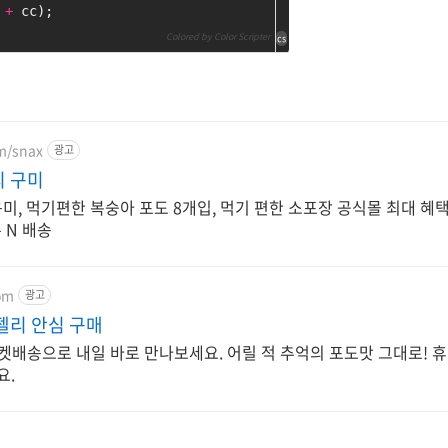
 
+
 cc);
Colored by Color Scripter
cs
om/snax
광고
리 구미
, 먹기편한 복숭아 포도 8개입, 먹기 편한 소포장 공식몰 최대 혜택
른 N 배송
om
광고
젤리 안심 구매
켓배송으로 내일 바로 만나보세요. 어릴 적 추억의 포도맛 그대로! 휴
요.