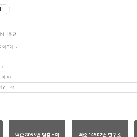
하기
리의 다른 글
: 마이구미
(0)
(0)
이구미
(0)
마이구미
(0)
백준 3055번 탈출 :: 마
백준 14502번 연구소