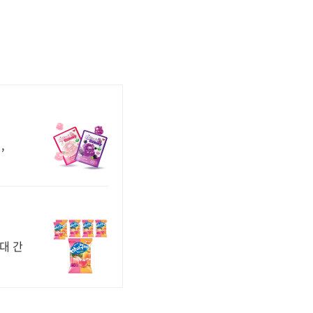
,
대 간