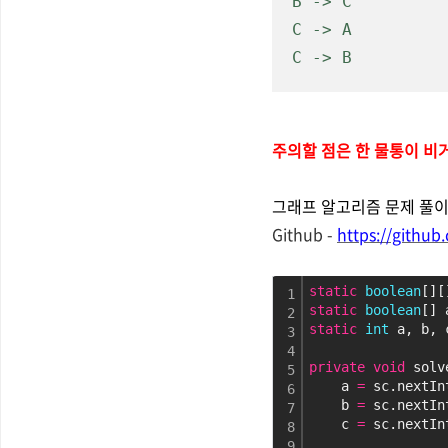
B -> C
C -> A
C -> B
주의할 점은 한 물통이 비거
그래프 알고리즘 문제 풀이 
Github -
https://githu
static
boolean
[][
1
static
boolean
[] 
2
static
int
 a, b, 
3
4
private
void
 solv
5
    a 
=
 sc.nextIn
6
    b 
=
 sc.nextIn
7
    c 
=
 sc.nextIn
8
9