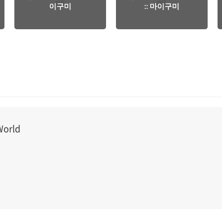
이구미
:: 마이구미
orld