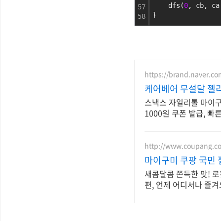
    dfs(
0
, cb, ca
57
}
58
https://brand.naver.c
케어베어 무설달 젤
스낵스 자일리톨 마이구미
1000원 쿠폰 발급, 빠
http://www.coupang.c
마이구미 쿠팡 국민 
새콤달콤 쫀득한 맛! 로
편, 언제 어디서나 즐겨