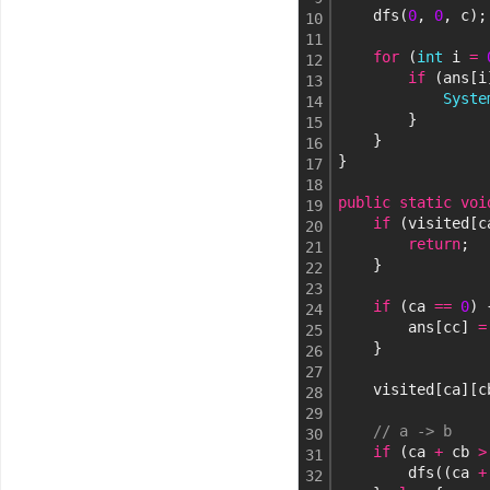
    dfs(
0
, 
0
, c);
10
11
for
 (
int
 i 
=
12
if
 (ans[i
13
Syste
14
        }
15
    }
16
}
17
18
public
static
voi
19
if
 (visited[c
20
return
;
21
    } 
22
23
if
 (ca 
=
=
0
) 
24
        ans[cc] 
=
25
    }
26
27
    visited[ca][c
28
29
// a -> b
30
if
 (ca 
+
 cb 
>
31
        dfs((ca 
+
32