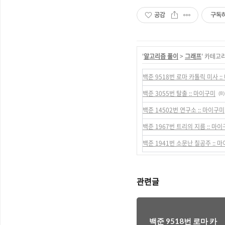
공감
구독
'
알고리즘 풀이
>
그래프
' 카테고
백준 9518번 로마 카톨릭 미사 :
백준 3055번 탈출 :: 마이구미
(8)
백준 14502번 연구소 :: 마이구미
백준 1967번 트리의 지름 :: 마
백준 1941번 소문난 칠공주 :: 
관련글
백준 9518번 로마 카