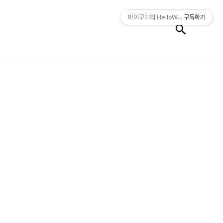
검색
마이구미의 HelloWorld
구독하기