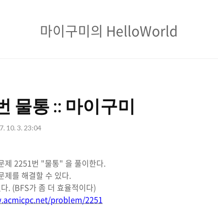
마
마이구미의 HelloWorld
이
구
미
의
번 물통 :: 마이구미
HelloWorld
. 10. 3. 23:04
제 2251번 "물통" 을 풀이한다.
 문제를 해결할 수 있다.
. (BFS가 좀 더 효율적이다)
w.acmicpc.net/problem/2251