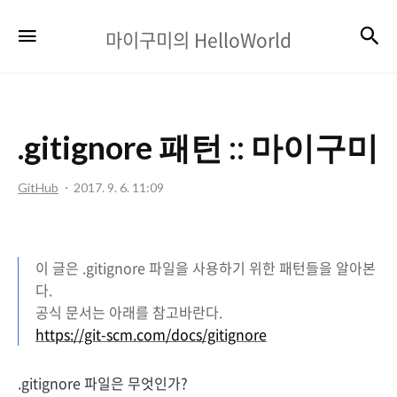
마
검
메뉴
마이구미의 HelloWorld
이
구
미
.gitignore 패턴 :: 마이구미
의
HelloWorld
GitHub
2017. 9. 6. 11:09
이 글은 .gitignore 파일을 사용하기 위한 패턴들을 알아본
다.
공식 문서는 아래를 참고바란다.
https://git-scm.com/docs/gitignore
.gitignore 파일은 무엇인가?