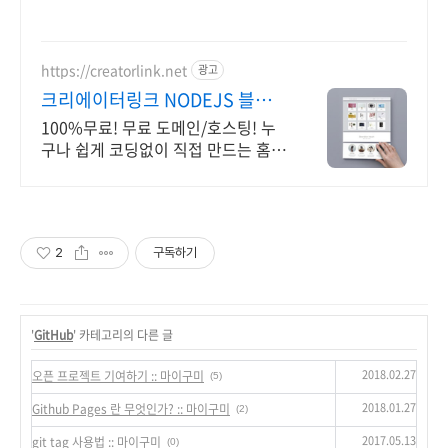
https://creatorlink.net
광고
크리에이터링크 NODEJS 블럭
쌓기로 만드는 홈페이지
100%무료! 무료 도메인/호스팅! 누
구나 쉽게 코딩없이 직접 만드는 홈페
이지! 포트폴리오, 개인 및 회사 공식
홈페이지, 스타트업, 공기업도 크리에
이터링크에서.
2
구독하기
'
GitHub
' 카테고리의 다른 글
2018.02.27
오픈 프로젝트 기여하기 :: 마이구미
(5)
2018.01.27
Github Pages 란 무엇인가? :: 마이구미
(2)
2017.05.13
git tag 사용법 :: 마이구미
(0)