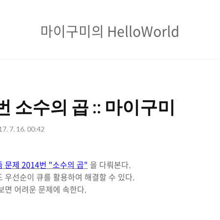
마
마이구미의 HelloWorld
이
구
미
의
번 소수의 곱 :: 마이구미
HelloWorld
7. 7. 16. 00:42
 문제 2014번 "소수의 곱"
을 다뤄본다.
 우선순이 큐를 활용하여 해결할 수 있다.
보면 어려운 문제에 속한다.