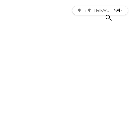
검색
마이구미의 HelloWorld
구독하기