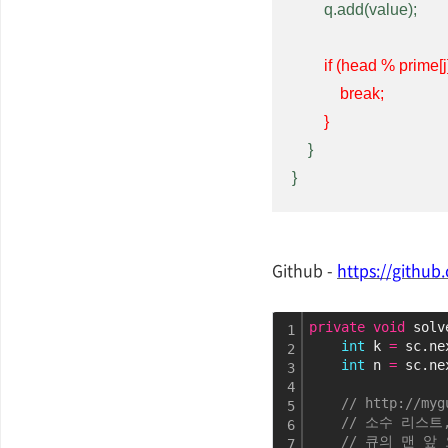
        q.add(value);

        if (head % prime[j] == 0) {

            break;

        }
    }

}
Github -
https://githu
private
void
 solv
1
int
 k 
=
 sc.ne
2
int
 n 
=
 sc.ne
3
4
// http://myg
5
// 소수 리스트
6
// 큐의 맨 앞
7