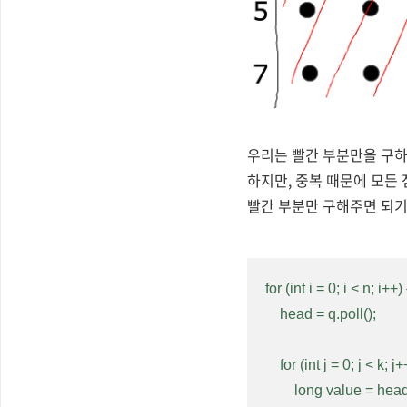
우리는 빨간 부분만을 구하
하지만, 중복 때문에 모든
빨간 부분만 구해주면 되기
for (int i = 0; i < n; i++) {
    head = q.poll();

    for (int j = 0; j < k; j++) {

        long value = head * prime[j];
