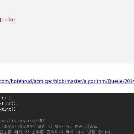
b.com/hotehrud/acmicpc/blob/master/algorithm/Queue/2014
e() {
xtInt();
xtInt();
umi.tistory.com/183
, 소수와 비교하여 곱한 값 넣는 큐, 최종 리스트
 요소를 빼서 각 소수를 곱하면서 큐에 다시 넣을 것이다.