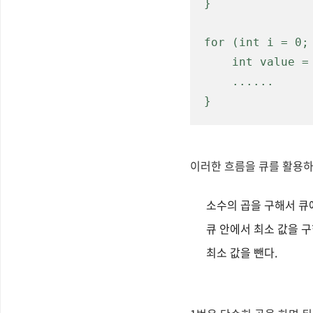
}

for (int i = 0; 
    int value = n * prime[i]

    ......

}
이러한 흐름을 큐를 활용하
소수의 곱을 구해서 큐
큐 안에서 최소 값을 구
최소 값을 뺀다.