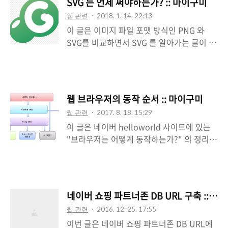
SVG 는 언제 써야하는가? :: 마이구미
docs/advanced/robots/intro?hl=ko
웹 관련
2018. 1. 14. 22:13
Meta Robots Tag -
이 글은 이미지 파일 포맷 방식인 PNG 와
https://developers.google.com/search/
SVG를 비교하면서 SVG 를 알아가는 글이 된
docs/advanced/crawling/block-
다.개발 시 이미지 파일은 대부분 .png를 사
indexing?hl=ko 우선 Robots.txt 를 다시
용하고 있어, .svg 를 모르는 경우도 많이 존
한번 간단하게 설명한다. (옛날옛적에 작성한
재한다.모르더라도 크게 도움이 될 것이니 읽
짧은 글) Robots.txt 파일은 검색 엔진 크롤
어보길 바란다.참고 링크 -
러의 접근을 막기 위해 사용한다. 검색 사..
웹 브라우저의 동작 순서 :: 마이구미
https://stackoverflow.com/questions/2
웹 관련
2017. 8. 18. 15:29
4433640/svg-icons-vs-png-icons-in-
이 글은 네이버 helloworld 사이트에 있는
modern-web-sitessvg 응용 -
"브라우저는 어떻게 동작하는가?" 의 정리본
https://codepen.io/collection/DKaZba/
이다."웹 브라우저는 어떻게 동작하나? 1편,
먼저 기본적인 이해를 위해 무엇인지 알아보
2편" 또한 참고하였다. 브라우저의 구성 요소
자.PNG 와 SVG 의 가장 큰 차이점은 이미지
는 다음과 같다.사용자 인터페이스 - 주소 표
를 구성하는 방식이다.PNG 는 화소(pixel)
시줄, 이전/다음 버튼과 같은 조작할 수 있는
단위로 구성되는 형태로써, 비트맵 방식이라
네이버 쇼핑 파트너존 DB URL 구축 :: 마
부분브라우저 엔진 - 사용자 인터페이스와 렌
고 불린다.SVG 는 수학을 기반으..
웹 관련
2016. 12. 25. 17:55
더링 엔진 사이의 동작 제어 렌더링 엔진 - 요
이번 글은 네이버 쇼핑 파트너존 DB URL에
청 콘텐츠 표시(화면 표시)통신 - HTTP 요청