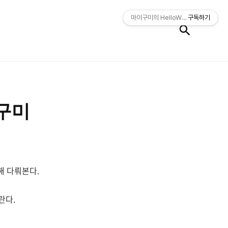
검색
마이구미의 HelloWorld
구독하기
마이구미
 대해 다뤄본다.
란다.