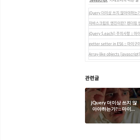
'
Javascript
' 카테고리의 다른 글
jQuery 더이상 쓰지 않아야하는가
자바스크립트 엔진이란? 렌더링 엔
jQuery $.each() 주의사항 :: 
getter setter in ES6 :: 마이구
Array-like objects [javascrip
관련글
jQuery 더이상 쓰지 않
아야하는가? :: 마이구
미