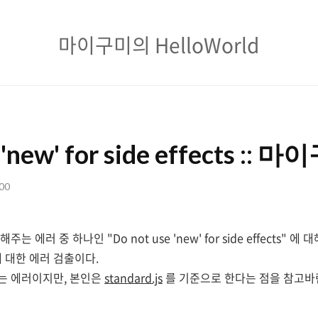
마
마이구미의 HelloWorld
이
구
미
의
 'new' for side effects :: 
HelloWorld
:00
는 에러 중 하나인 "Do not use 'new' for side effects" 에
 대한 에러 검출이다.
되는 에러이지만, 본인은
standard.js
를 기준으로 한다는 점을 참고바