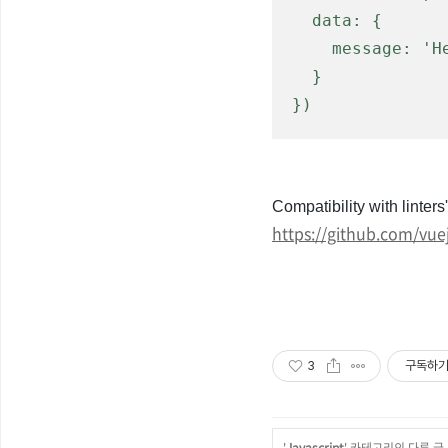
  data: {

    message: 'Hello Vue.js!'

  }

})
Compatibility with linter
https://github.com/vue
3
구독하