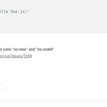
s's rules "no-new" and "no-undef"
js/vue/issues/1948
기