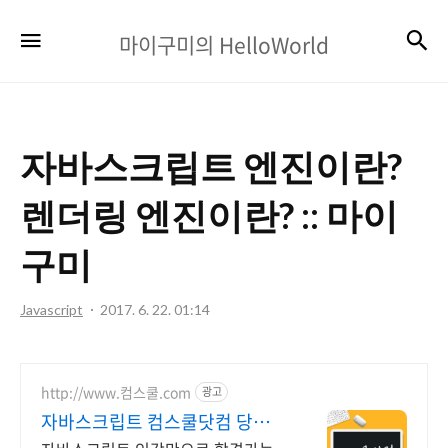
마
검
메뉴
마이구미의 HelloWorld
이
구
미
자바스크립트 엔진이란?
의
HelloWorld
렌더링 엔진이란? :: 마이
구미
Javascript
2017. 6. 22. 01:14
http://www.컴스쿨.com
광고
자바스크립트 컴스쿨닷컴 당일
신청&결제시 기프티콘!