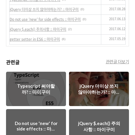
2017.08.28
jQuery 더이상 쓰지 않아야하는가? :: 마이구미
(0)
2017.06.13
Do not use 'new' for side effects :: 마이구미
(0)
2017.06.12
jQuery $.each() 주의사항 :: 마이구미
(2)
2017.05.19
getter setter in ES6 :: 마이구미
(6)
관련글
관련글 더보기
Typescript 써야할
jQuery 더이상 쓰지
까? :: 마이구미
않아야하는가? :: 마이
구미
Do not use 'new' for
jQuery $.each() 주의
side effects :: 마이
사항 :: 마이구미
구미