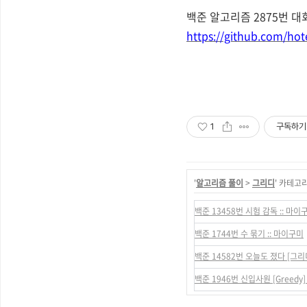
백준 알고리즘 2875번 대회
https://github.com/ho
1
구독하기
'
알고리즘 풀이
>
그리디
' 카테고
백준 13458번 시험 감독 :: 마이
백준 1744번 수 묶기 :: 마이구미
백준 14582번 오늘도 졌다 [그리디
백준 1946번 신입사원 [Greedy]