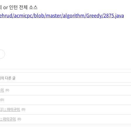
 or 인턴 전체 소스
tehrud/acmicpc/blob/master/algorithm/Greedy/2875.java
리의 다른 글
구미
(0)
(0)
] :: 마이구미
(0)
 :: 마이구미
(0)