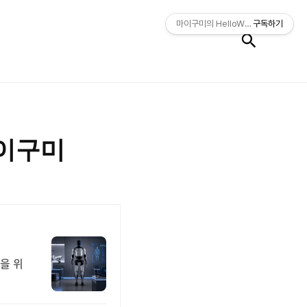
검색
마이구미의 HelloWorld
구독하기
 마이구미
을 위