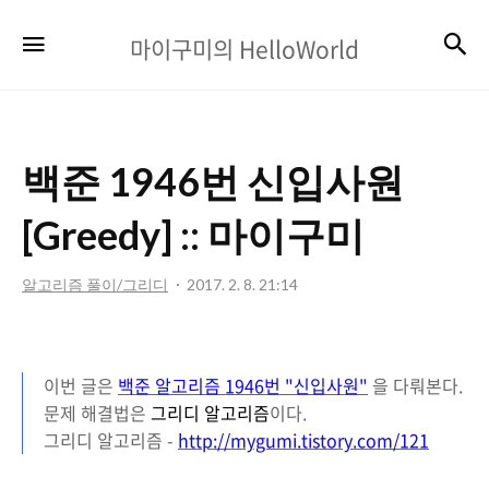
마
검
메뉴
마이구미의 HelloWorld
이
구
미
백준 1946번 신입사원
의
HelloWorld
[Greedy] :: 마이구미
알고리즘 풀이/그리디
2017. 2. 8. 21:14
이번 글은
백준 알고리즘 1946번 "신입사원"
을 다뤄본다.
문제 해결법은
그리디 알고리즘
이다.
그리디 알고리즘 -
http://mygumi.tistory.com/121