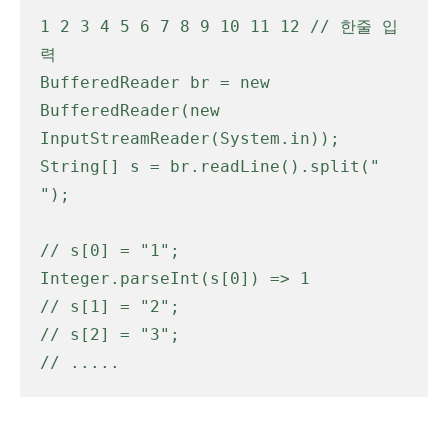
1 2 3 4 5 6 7 8 9 10 11 12 // 한줄 입
력
BufferedReader br = new 
BufferedReader(new 
InputStreamReader(System.in));
String[] s = br.readLine().split(" 
");
// s[0] = "1"; 
Integer.parseInt(s[0]) => 1
// s[1] = "2";
// s[2] = "3";
// .....