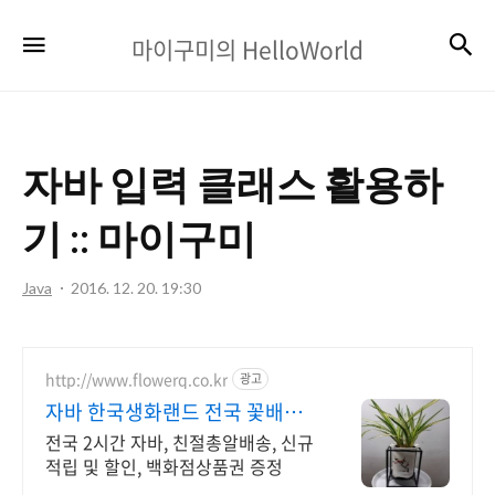
마
검
메뉴
마이구미의 HelloWorld
이
구
미
자바 입력 클래스 활용하
의
HelloWorld
기 :: 마이구미
Java
2016. 12. 20. 19:30
http://www.flowerq.co.kr
광고
자바 한국생화랜드 전국 꽃배달
2시간배송
전국 2시간 자바, 친절총알배송, 신규
적립 및 할인, 백화점상품권 증정