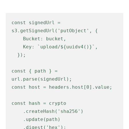
const signedUrl = 
s3.getSignedUrl('putObject', {

    Bucket: bucket,

    Key: `upload/${uuidv4()}`,

  });

const { path } = 
url.parse(signedUrl);

const host = headers.host[0].value;

const hash = crypto

    .createHash('sha256')

    .update(path)

    .digest('hex');
