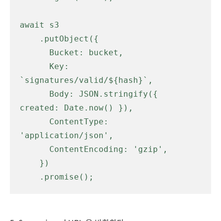
await s3

    .putObject({

      Bucket: bucket,

      Key: 
`signatures/valid/${hash}`,

      Body: JSON.stringify({ 
created: Date.now() }),

      ContentType: 
'application/json',

      ContentEncoding: 'gzip',

    })

    .promise();