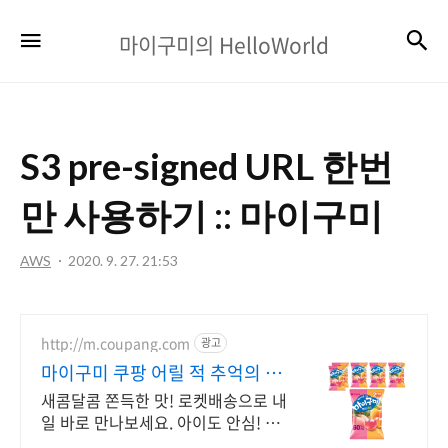
마
검
메뉴
마이구미의 HelloWorld
이
구
미
S3 pre-signed URL 한번
의
HelloWorld
만 사용하기 :: 마이구미
AWS
2020. 9. 27. 21:53
http://m.coupang.com
광고
마이구미 쿠팡 어릴 적 추억의 간
식
새콤달콤 쫀득한 맛! 로켓배송으로 내
일 바로 만나보세요. 아이도 안심! 치
아 불편한 분도 즐기는 부드러움. 온