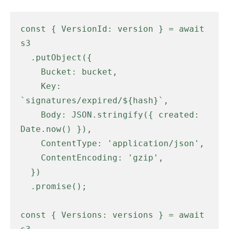
const { VersionId: version } = await 
s3

  .putObject({

    Bucket: bucket,

    Key: 
`signatures/expired/${hash}`,

    Body: JSON.stringify({ created: 
Date.now() }),

    ContentType: 'application/json',

    ContentEncoding: 'gzip',

  })

  .promise();

const { Versions: versions } = await 