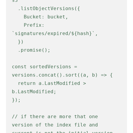
s3

  .listObjectVersions({

    Bucket: bucket,

    Prefix: 
`signatures/expired/${hash}`,

  })

  .promise();

const sortedVersions = 
versions.concat().sort((a, b) => {

  return a.LastModified > 
b.LastModified;

});

// if there are more that one 
version of the index file and 