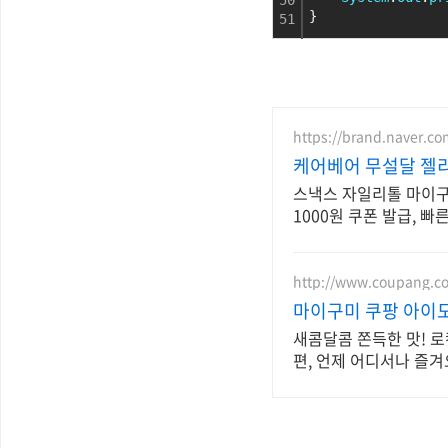
50
}
51
https://brand.naver.c
케어베어 무설달 젤
스낵스 자일리톨 마이구미
1000원 쿠폰 발급, 빠
http://www.coupang.c
마이구미 쿠팡 아이
새콤달콤 쫀득한 맛! 로
편, 언제 어디서나 즐겨