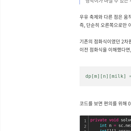
영학이가 마실 수 있는 
우유 축제와 다른 점은 움
즉, 단순히 오른쪽으로만 
기존의 점화식이였던 2차원
이전 점화식을 이해했다면,
dp[m][n][mil
코드를 보면 편의를 위해 
private
void
 solv
1
int
 n 
=
 sc.ne
2