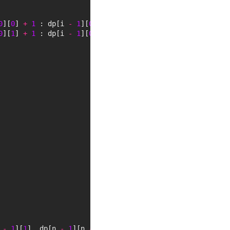
0
][
0
] 
+
1 
: dp[i 
-
1
][
0
][
1
];
0
][
1
] 
+
1 
: dp[i 
-
1
][
0
][
2
];
 
-
1
][
1
], dp[n 
-
1
][n 
-
1
][
2
])));