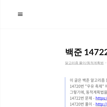
메뉴
백준 1472
알고리즘 풀이/동적계획법
이 글은 백준 알고리즘 문
14720번 "우유 축제"
그렇기에, 동적계획법을
14722번 문제 -
https
14720번 풀이 -
http:/