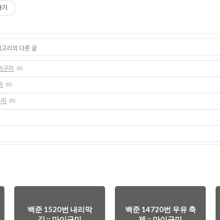
하기
테고리의 다른 글
마이구미
(0)
미
(0)
구미
(0)
백준 1520번 내리막
백준 14720번 우유 축
길 :: 마이구미
제 :: 마이구미