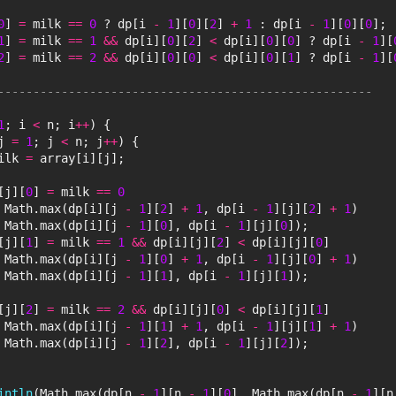
0
] 
=
 milk 
=
=
0 
? dp[i 
-
1
][
0
][
2
] 
+
1 
: dp[i 
-
1
][
0
][
0
];
1
] 
=
 milk 
=
=
1 
&
&
 dp[i][
0
][
2
] 
<
 dp[i][
0
][
0
] ? dp[i 
-
1
][
2
] 
=
 milk 
=
=
2 
&
&
 dp[i][
0
][
0
] 
<
 dp[i][
0
][
1
] ? dp[i 
-
1
][
-----------------------------------------------------
1
; i 
<
 n; i
+
+
) {
j 
=
1
; j 
<
 n; j
+
+
) {
ilk 
=
 array[i][j];
[j][
0
] 
=
 milk 
=
=
0 
 Math.max(dp[i][j 
-
1
][
2
] 
+
1
, dp[i 
-
1
][j][
2
] 
+
1
)
 Math.max(dp[i][j 
-
1
][
0
], dp[i 
-
1
][j][
0
]);
[j][
1
] 
=
 milk 
=
=
1 
&
&
 dp[i][j][
2
] 
<
 dp[i][j][
0
]
 Math.max(dp[i][j 
-
1
][
0
] 
+
1
, dp[i 
-
1
][j][
0
] 
+
1
)
 Math.max(dp[i][j 
-
1
][
1
], dp[i 
-
1
][j][
1
]);
[j][
2
] 
=
 milk 
=
=
2 
&
&
 dp[i][j][
0
] 
<
 dp[i][j][
1
]
 Math.max(dp[i][j 
-
1
][
1
] 
+
1
, dp[i 
-
1
][j][
1
] 
+
1
)
 Math.max(dp[i][j 
-
1
][
2
], dp[i 
-
1
][j][
2
]);
intln
(Math.max(dp[n 
-
1
][n 
-
1
][
0
], Math.max(dp[n 
-
1
][n