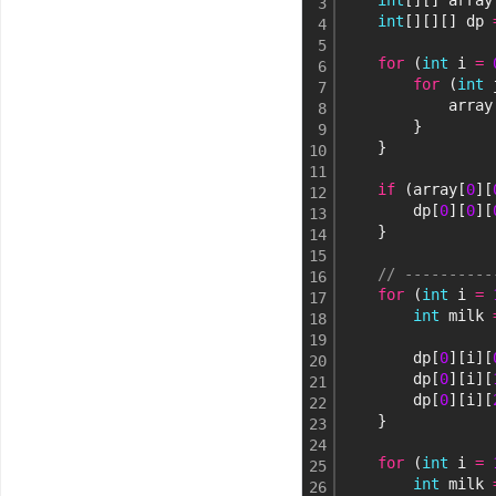
int
[][] array
3
int
[][][] dp 
4
5
for
 (
int
 i 
=
6
for
 (
int
 
7
            array
8
        }
9
    }
10
11
if
 (array[
0
][
12
        dp[
0
][
0
][
13
    }
14
15
// ---------
16
for
 (
int
 i 
=
17
int
 milk 
18
19
        dp[
0
][i][
20
        dp[
0
][i][
21
        dp[
0
][i][
22
    }
23
24
for
 (
int
 i 
=
25
int
 milk 
26