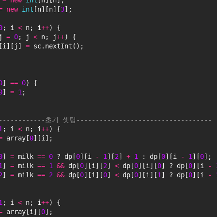
 
=
new
int
[n][n];
=
new
int
[n][n][
3
];
0
; i 
<
 n; i
+
+
) {
j 
=
0
; j 
<
 n; j
+
+
) {
[i][j] 
=
 sc.nextInt();
0
] 
=
=
0
) {
0
] 
=
1
;
-------------초기 셋팅-----------------------------------
1
; i 
<
 n; i
+
+
) {
=
 array[
0
][i];
0
] 
=
 milk 
=
=
0 
? dp[
0
][i 
-
1
][
2
] 
+
1 
: dp[
0
][i 
-
1
][
0
];
1
] 
=
 milk 
=
=
1 
&
&
 dp[
0
][i][
2
] 
<
 dp[
0
][i][
0
] ? dp[
0
][i 
-
2
] 
=
 milk 
=
=
2 
&
&
 dp[
0
][i][
0
] 
<
 dp[
0
][i][
1
] ? dp[
0
][i 
-
1
; i 
<
 n; i
+
+
) {
=
 array[i][
0
];