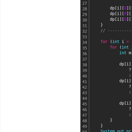
27
        dp[i][
0
][
28
        dp[i][
0
][
29
        dp[i][
0
][
30
    }
31
// ----------
32
33
for
 (
int
 i 
=
34
for
 (
int
 
35
int
 m
36
37
            dp[i]
38
                ?
39
                :
40
            dp[i]
41
                ?
42
                :
43
44
            dp[i]
45
                ?
46
                :
47
        }
48
    }
49
System
.
out
.
pr