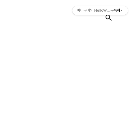
검색
마이구미의 HelloWorld
구독하기