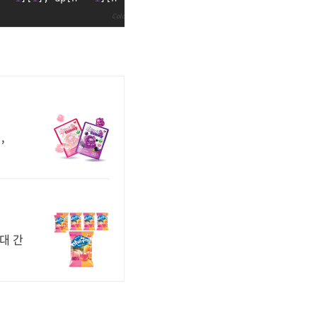
Colored by Color Scripter
cs
,
대 간