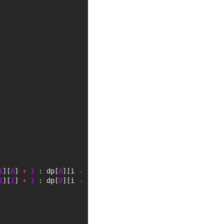
1
][
0
] 
+
1 
: dp[
0
][i 
-
1
][
1
];
1
][
1
] 
+
1 
: dp[
0
][i 
-
1
][
2
];