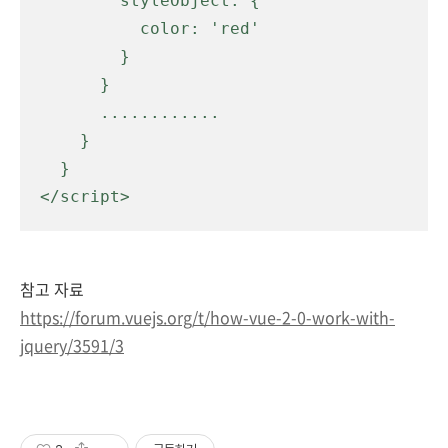
        styleObject: {

          color: 'red'

        }

      }

      ............

    }

  }

</script>
참고 자료
https://forum.vuejs.org/t/how-vue-2-0-work-with-
jquery/3591/3