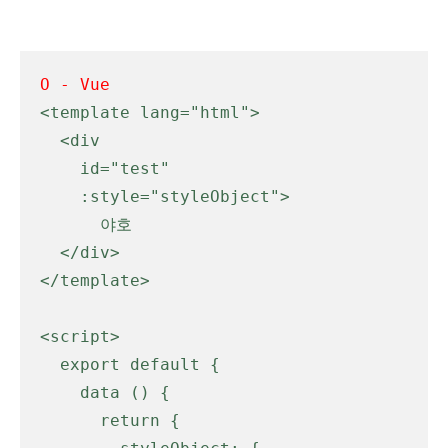
O - Vue
<template lang="html">

  <div 

    id="test"

    :style="styleObject">

      야호

  </div>

</template>

<script>

  export default {

    data () {

      return {
