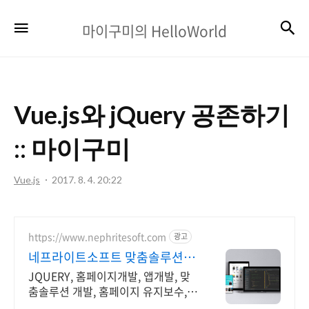
마
검
메뉴
마이구미의 HelloWorld
이
구
미
Vue.js와 jQuery 공존하기
의
HelloWorld
:: 마이구미
Vue.js
2017. 8. 4. 20:22
https://www.nephritesoft.com
광고
네프라이트소프트 맞춤솔루션개
발
JQUERY, 홈페이지개발, 앱개발, 맞
춤솔루션 개발, 홈페이지 유지보수,
LMS 프로그램 제작관련 무료 상담