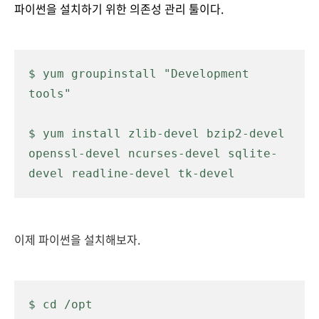
파이썬을 설치하기 위한 의존성 관리 툴이다.
$ yum groupinstall "Development 
tools"
$ yum install zlib-devel bzip2-devel 
openssl-devel ncurses-devel sqlite-
devel readline-devel tk-devel
이제 파이썬을 설치해보자.
$ cd /opt