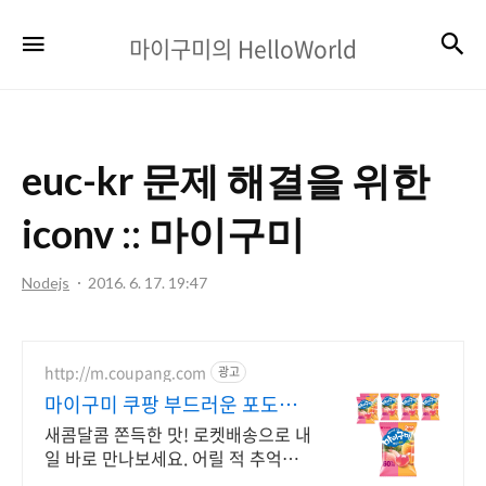
마
검
메뉴
마이구미의 HelloWorld
이
구
미
euc-kr 문제 해결을 위한
의
HelloWorld
iconv :: 마이구미
Nodejs
2016. 6. 17. 19:47
http://m.coupang.com
광고
마이구미 쿠팡 부드러운 포도맛
젤리
새콤달콤 쫀득한 맛! 로켓배송으로 내
일 바로 만나보세요. 어릴 적 추억의
포도맛 그대로! 휴대 간편, 언제 어디