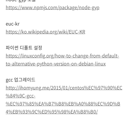
https://www.npmjs.com/package/node-gyp
euc-kr
https://ko.wikipedia.org/wiki/EUC-KR
파이썬 디폴트 설정
https://linuxconfig.org/how-to-change-from-default-
to-alternative-python-version-on-debian-linux
gcc 업그레이드
http://ihomyung.me/2015/01/centos%EC%97%90%EC
%84%9C-gcc-
%EC%97%85%EA%B7%B8%EB%A0%88%EC%9D%B
4%EB%93%9C%ED%95%98%EA%B8%B0/