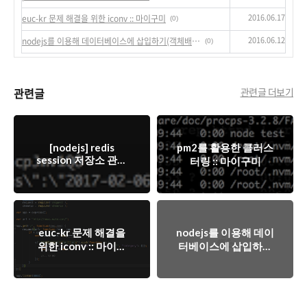
2016.06.17
euc-kr 문제 해결을 위한 iconv :: 마이구미
(0)
2016.06.12
nodejs를 이용해 데이터베이스에 삽입하기(객체배열)
(0)
관련글
관련글 더보기
[nodejs] redis
pm2를 활용한 클러스
session 저장소 관리
터링 :: 마이구미
:: 마이구미
euc-kr 문제 해결을
nodejs를 이용해 데이
위한 iconv :: 마이구
터베이스에 삽입하기
미
(객체배열)