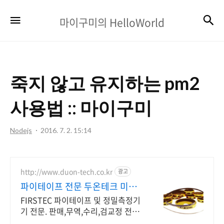
마
검
메뉴
마이구미의 HelloWorld
이
구
미
죽지 않고 유지하는 pm2
의
HelloWorld
사용법 :: 마이구미
Nodejs
2016. 7. 2. 15:14
http://www.duon-tech.co.kr
광고
파이테이프 전문 두온테크 미국
정품, 당일 출고
FIRSTEC 파이테이프 및 정밀측정기
기 전문. 판매,무역,수리,검교정 전문
업체