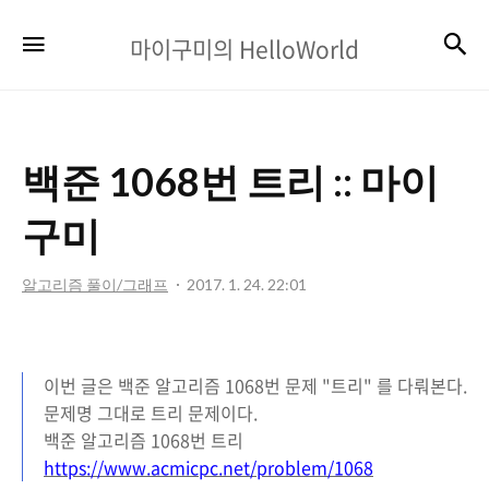
마
검
메뉴
마이구미의 HelloWorld
이
구
미
백준 1068번 트리 :: 마이
의
HelloWorld
구미
알고리즘 풀이/그래프
2017. 1. 24. 22:01
이번 글은 백준 알고리즘 1068번 문제 "트리" 를 다뤄본다.
문제명
그대로 트리 문제이다.
백준 알고리즘 1068번 트리
https://www.acmicpc.net/problem/1068