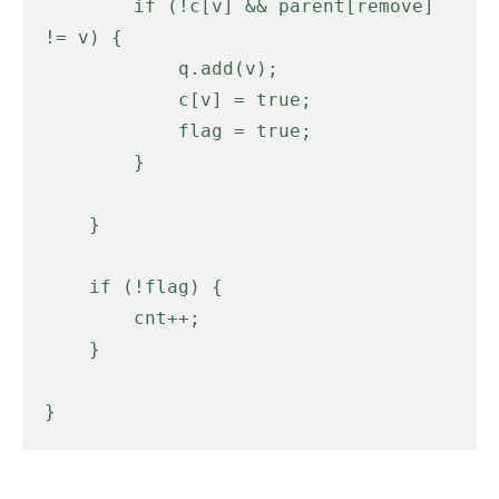
        if (!c[v] && parent[remove] 
!= v) {

            q.add(v);

            c[v] = true;

            flag = true;

        }

    }

    if (!flag) {

        cnt++;

    }

}