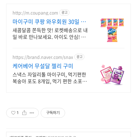
http://m.coupang.com
광고
마이구미 쿠팡 와우회원 30일 반
품
새콤달콤 쫀득한 맛! 로켓배송으로 내
일 바로 만나보세요. 아이도 안심! 치
아 불편한 분도 즐기는 부드러움. 온
가족 간식.
https://brand.naver.com/snax
광고
케어베어 무설달 젤리 구미
스낵스 자일리톨 마이구미, 먹기편한
복숭아 포도 8개입, 먹기 편한 소포장
공식몰 최대 혜택, 1000원 쿠폰 발급,
빠른 N 배송
1
구독하기