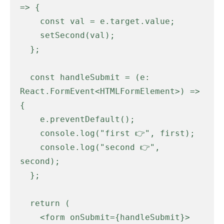
=> {

    const val = e.target.value;

    setSecond(val);

  };

  const handleSubmit = (e: 
React.FormEvent<HTMLFormElement>) => 
{

    e.preventDefault();

    console.log("first 👉️", first);

    console.log("second 👉️", 
second);

  };

  return (

    <form onSubmit={handleSubmit}>
