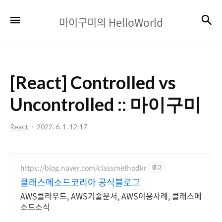
마
검
메뉴
마이구미의 HelloWorld
이
구
미
[React] Controlled vs
의
HelloWorld
Uncontrolled :: 마이구미
React
2022. 6. 1. 12:17
https://blog.naver.com/classmethodkr
광고
클래스메소드코리아 공식블로그
AWS클라우드, AWS기술문서, AWS이용사례, 클래스메
소드소식