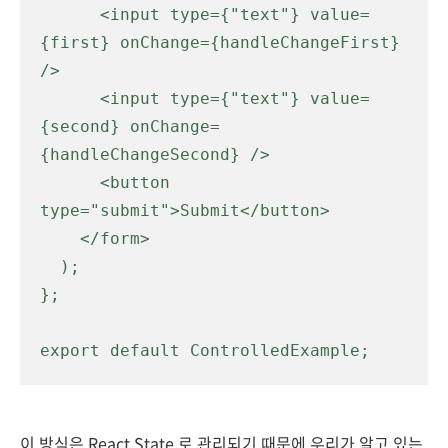
      <input type={"text"} value=
{first} onChange={handleChangeFirst} 
/>

      <input type={"text"} value=
{second} onChange=
{handleChangeSecond} />

      <button 
type="submit">Submit</button>

    </form>

  );

};

export default ControlledExample;
이 방식은 React State 로 관리되기 때문에 우리가 알고 있는