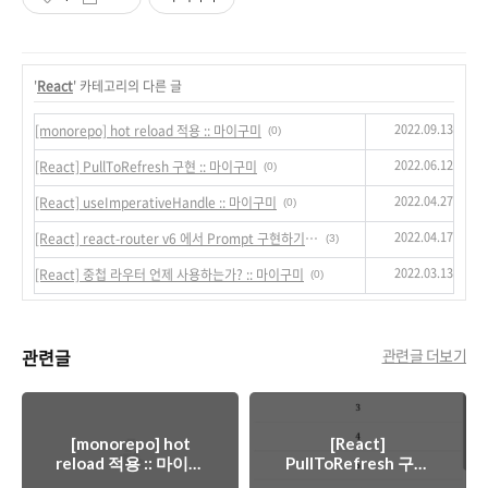
'
React
' 카테고리의 다른 글
2022.09.13
[monorepo] hot reload 적용 :: 마이구미
(0)
2022.06.12
[React] PullToRefresh 구현 :: 마이구미
(0)
2022.04.27
[React] useImperativeHandle :: 마이구미
(0)
2022.04.17
[React] react-router v6 에서 Prompt 구현하기 :: 마이구미
(3)
2022.03.13
[React] 중첩 라우터 언제 사용하는가? :: 마이구미
(0)
관련글
관련글 더보기
[monorepo] hot
[React]
reload 적용 :: 마이구
PullToRefresh 구현
미
:: 마이구미