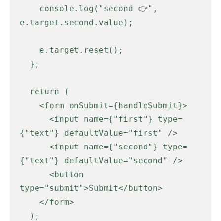
    console.log("second 👉️", 
e.target.second.value);

    e.target.reset();

  };

  return (

    <form onSubmit={handleSubmit}>

      <input name={"first"} type=
{"text"} defaultValue="first" />

      <input name={"second"} type=
{"text"} defaultValue="second" />

      <button 
type="submit">Submit</button>

    </form>

  );
