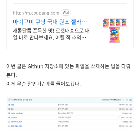
http://m.coupang.com
광고
마이구미 쿠팡 국내 원조 젤라틴
젤리
새콤달콤 쫀득한 맛! 로켓배송으로 내
일 바로 만나보세요. 어릴 적 추억의
포도맛 그대로! 휴대 간편, 언제 어디
서나 즐겨요.
이번 글은 Github 저장소에 있는 파일을 삭제하는 법을 다뤄
본다.
이게 무슨 말인가? 예를 들어보겠다.